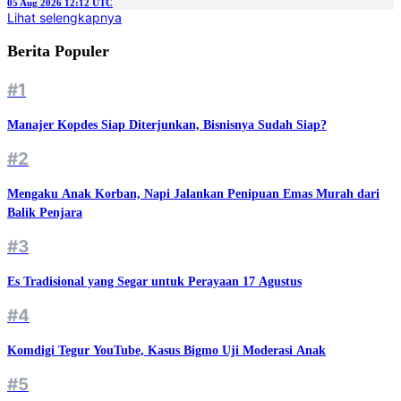
05 Aug 2026 12:12 UTC
Lihat selengkapnya
Berita Populer
#1
Manajer Kopdes Siap Diterjunkan, Bisnisnya Sudah Siap?
#2
Mengaku Anak Korban, Napi Jalankan Penipuan Emas Murah dari
Balik Penjara
#3
Es Tradisional yang Segar untuk Perayaan 17 Agustus
#4
Komdigi Tegur YouTube, Kasus Bigmo Uji Moderasi Anak
#5