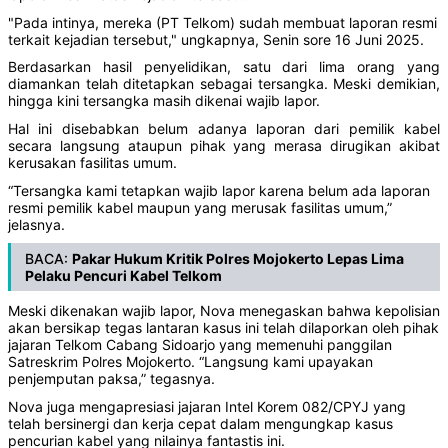
"Pada intinya, mereka (PT Telkom) sudah membuat laporan resmi
terkait kejadian tersebut," ungkapnya, Senin sore 16 Juni 2025.
Berdasarkan hasil penyelidikan, satu dari lima orang yang
diamankan telah ditetapkan sebagai tersangka. Meski demikian,
hingga kini tersangka masih dikenai wajib lapor.
Hal ini disebabkan belum adanya laporan dari pemilik kabel
secara langsung ataupun pihak yang merasa dirugikan akibat
kerusakan fasilitas umum.
“Tersangka kami tetapkan wajib lapor karena belum ada laporan
resmi pemilik kabel maupun yang merusak fasilitas umum,”
jelasnya.
BACA:
Pakar Hukum Kritik Polres Mojokerto Lepas Lima
Pelaku Pencuri Kabel Telkom
Meski dikenakan wajib lapor, Nova menegaskan bahwa kepolisian
akan bersikap tegas lantaran kasus ini telah dilaporkan oleh pihak
jajaran Telkom Cabang Sidoarjo yang memenuhi panggilan
Satreskrim Polres Mojokerto. “Langsung kami upayakan
penjemputan paksa,” tegasnya.
Nova juga mengapresiasi jajaran Intel Korem 082/CPYJ yang
telah bersinergi dan kerja cepat dalam mengungkap kasus
pencurian kabel yang nilainya fantastis ini.