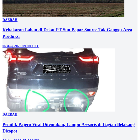
DAERAH
Kebakaran Lahan di Dekat PT Sun Papar Source Tak Ganggu Area
Produksi
06 Aug 2026 09:00 UTC
DAERAH
Pemilik Pajero Viral Ditemukan, Lampu Asesoris di Bagian Belakang
Dicopot