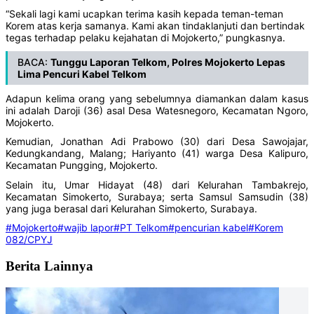
“Sekali lagi kami ucapkan terima kasih kepada teman-teman
Korem atas kerja samanya. Kami akan tindaklanjuti dan bertindak
tegas terhadap pelaku kejahatan di Mojokerto,” pungkasnya.
BACA:
Tunggu Laporan Telkom, Polres Mojokerto Lepas
Lima Pencuri Kabel Telkom
Adapun kelima orang yang sebelumnya diamankan dalam kasus
ini adalah Daroji (36) asal Desa Watesnegoro, Kecamatan Ngoro,
Mojokerto.
Kemudian, Jonathan Adi Prabowo (30) dari Desa Sawojajar,
Kedungkandang, Malang; Hariyanto (41) warga Desa Kalipuro,
Kecamatan Pungging, Mojokerto.
Selain itu, Umar Hidayat (48) dari Kelurahan Tambakrejo,
Kecamatan Simokerto, Surabaya; serta Samsul Samsudin (38)
yang juga berasal dari Kelurahan Simokerto, Surabaya.
#Mojokerto
#wajib lapor
#PT Telkom
#pencurian kabel
#Korem
082/CPYJ
Berita Lainnya