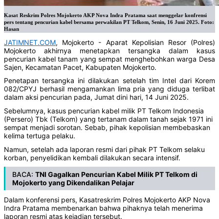
Kasat Reskrim Polres Mojokerto AKP Nova Indra Pratama saat menggelar konfrensi
pers tentang pencurian kabel bersama perwakilan PT Telkom, Senin, 16 Juni 2025. Foto:
Hasan
JATIMNET.COM
, Mojokerto - Aparat Kepolisian Resor (Polres)
Mojokerto akhirnya menetapkan tersangka dalam kasus
pencurian kabel tanam yang sempat menghebohkan warga Desa
Sajen, Kecamatan Pacet, Kabupaten Mojokerto.
Penetapan tersangka ini dilakukan setelah tim Intel dari Korem
082/CPYJ berhasil mengamankan lima pria yang diduga terlibat
dalam aksi pencurian pada, Jumat dini hari, 14 Juni 2025.
Sebelumnya, kasus pencurian kabel milik PT Telkom Indonesia
(Persero) Tbk (Telkom) yang tertanam dalam tanah sejak 1971 ini
sempat menjadi sorotan. Sebab, pihak kepolisian membebaskan
kelima tertuga pelaku.
Namun, setelah ada laporan resmi dari pihak PT Telkom selaku
korban, penyelidikan kembali dilakukan secara intensif.
BACA:
TNI Gagalkan Pencurian Kabel Milik PT Telkom di
Mojokerto yang Dikendalikan Pelajar
Dalam konferensi pers, Kasatreskrim Polres Mojokerto AKP Nova
Indra Pratama membenarkan bahwa pihaknya telah menerima
laporan resmi atas kejadian tersebut.