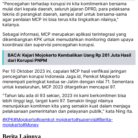
"Pencegahan terhadap korupsi ini kita komitmenkan bersama
mulai dari kepala daerah, seluruh jajaran DPRD, para pelaksana
teknis di perangkat daerah, sampai staf untuk bersama-sama
agar penilaian MCP ini bisa terus kita tingkatkan nilainya,"
katanya.
Sebagai informasi, MCP merupakan aplikasi terintegrasi yang
dikembangkan KPK untuk memudahkan monitoring dalam upaya
koordinasi dan supervisi pencegahan korupsi.
BACA:
Kejari Mojokerto Kembalikan Uang Rp 261 Juta Hasil
dari Korupsi PNPM
Per 10 Oktober 2023 ini, capaian MCP hasil verifikasi jaringan
pencegahan korupsi Indonesia Jaga.id, Pemkot Mojokerto
menempati peringkat kedua se-Jatim dengan nilai 71. Sementara
untuk keseluruhan, MCP 2023 ditargetkan mencapai 97.
"Tahun lalu ada di 93 sekian, 2023 ini kami berkomitmen bisa
lebih tinggi lagi, target kami 97. Semakin tinggi nilainya
menunjukkan komitmen kita yang semakin kuat dalam menjaga
pelaksanaan pemerintahan dan pelayanan publik," kata Ning Ita.
#KPK
#Mojokerto
#pemkot mojokerto
#supervisi
#Berita-
mojokerto
#Monev
Berita Lainnya