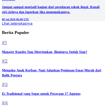
Jangan sampai menjadi bagian dari peredaran rokok ilegal. Kenali
ciri-cirinya dan laporkan jika menemukannya.
08 Jul 2026 06:00 UTC
Lihat selengkapnya
Berita Populer
#1
Manajer Kopdes Siap Diterjunkan, Bisnisnya Sudah Siap?
#2
Mengaku Anak Korban, Napi Jalankan Penipuan Emas Murah dari
Balik Penjara
#3
Es Tradisional yang Segar untuk Perayaan 17 Agustus
#4