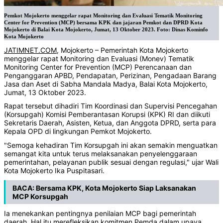
Pemkot Mojokerto menggelar rapat Monitoring dan Evaluasi Tematik Monitoring
Center for Prevention (MCP) bersama KPK dan jajaran Pemkot dan DPRD Kota
Mojokerto di Balai Kota Mojokerto, Jumat, 13 Oktober 2023. Foto: Dinas Kominfo
Kota Mojokerto
JATIMNET.COM
, Mojokerto – Pemerintah Kota Mojokerto
menggelar rapat Monitoring dan Evaluasi (Monev) Tematik
Monitoring Center for Prevention (MCP) Perencanaan dan
Penganggaran APBD, Pendapatan, Perizinan, Pengadaan Barang
Jasa dan Aset di Sabha Mandala Madya, Balai Kota Mojokerto,
Jumat, 13 Oktober 2023.
Rapat tersebut dihadiri Tim Koordinasi dan Supervisi Pencegahan
(Korsupgah) Komisi Pemberantasan Korupsi (KPK) RI dan diikuti
Sekretaris Daerah, Asisten, Ketua, dan Anggota DPRD, serta para
Kepala OPD di lingkungan Pemkot Mojokerto.
"Semoga kehadiran Tim Korsupgah ini akan semakin menguatkan
semangat kita untuk terus melaksanakan penyelenggaraan
pemerintahan, pelayanan publik sesuai dengan regulasi," ujar Wali
Kota Mojokerto Ika Puspitasari.
BACA:
Bersama KPK, Kota Mojokerto Siap Laksanakan
MCP Korsupgah
Ia menekankan pentingnya penilaian MCP bagi pemerintah
daerah. Hal itu merefleksikan komitmen Pemda dalam upaya