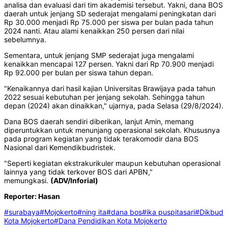
analisa dan evaluasi dari tim akademisi tersebut. Yakni, dana BOS
daerah untuk jenjang SD sederajat mengalami peningkatan dari
Rp 30.000 menjadi Rp 75.000 per siswa per bulan pada tahun
2024 nanti. Atau alami kenaikkan 250 persen dari nilai
sebelumnya.
Sementara, untuk jenjang SMP sederajat juga mengalami
kenaikkan mencapai 127 persen. Yakni dari Rp 70.900 menjadi
Rp 92.000 per bulan per siswa tahun depan.
"Kenaikannya dari hasil kajian Universitas Brawijaya pada tahun
2022 sesuai kebutuhan per jenjang sekolah. Sehingga tahun
depan (2024) akan dinaikkan," ujarnya, pada Selasa (29/8/2024).
Dana BOS daerah sendiri diberikan, lanjut Amin, memang
diperuntukkan untuk menunjang operasional sekolah. Khususnya
pada program kegiatan yang tidak terakomodir dana BOS
Nasional dari Kemendikbudristek.
"Seperti kegiatan ekstrakurikuler maupun kebutuhan operasional
lainnya yang tidak terkover BOS dari APBN,"
memungkasi.
(ADV/Inforial)
Reporter: Hasan
#surabaya
#Mojokerto
#ning ita
#dana bos
#ika puspitasari
#Dikbud
Kota Mojokerto
#Dana Pendidikan Kota Mojokerto