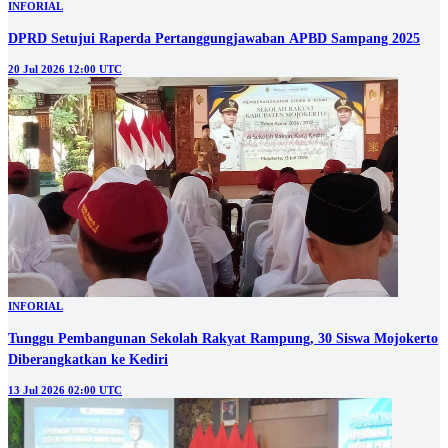
INFORIAL
DPRD Setujui Raperda Pertanggungjawaban APBD Sampang 2025
20 Jul 2026 12:00 UTC
INFORIAL
Tunggu Pembangunan Sekolah Rakyat Rampung, 30 Siswa Mojokerto
Diberangkatkan ke Kediri
13 Jul 2026 02:00 UTC