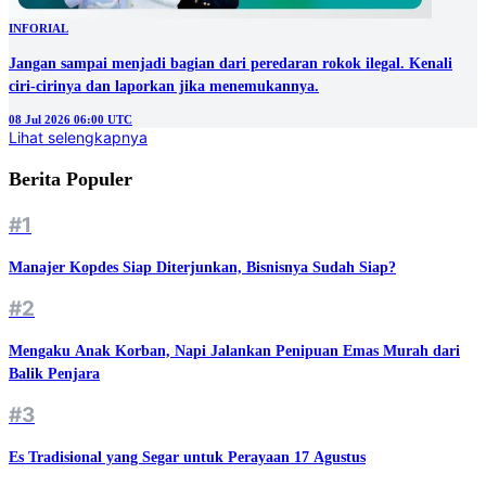
INFORIAL
Jangan sampai menjadi bagian dari peredaran rokok ilegal. Kenali
ciri-cirinya dan laporkan jika menemukannya.
08 Jul 2026 06:00 UTC
Lihat selengkapnya
Berita Populer
#1
Manajer Kopdes Siap Diterjunkan, Bisnisnya Sudah Siap?
#2
Mengaku Anak Korban, Napi Jalankan Penipuan Emas Murah dari
Balik Penjara
#3
Es Tradisional yang Segar untuk Perayaan 17 Agustus