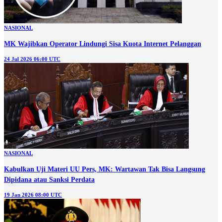
NASIONAL
MK Wajibkan Operator Lindungi Sisa Kuota Internet Pelanggan
24 Jul 2026 06:00 UTC
NASIONAL
Kabulkan Uji Materi UU Pers, MK: Wartawan Tak Bisa Langsung
Dipidana atau Sanksi Perdata
19 Jan 2026 08:00 UTC