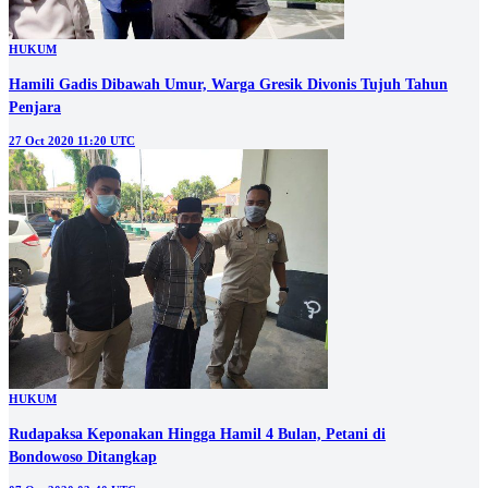
HUKUM
Hamili Gadis Dibawah Umur, Warga Gresik Divonis Tujuh Tahun
Penjara
27 Oct 2020 11:20 UTC
HUKUM
Rudapaksa Keponakan Hingga Hamil 4 Bulan, Petani di
Bondowoso Ditangkap