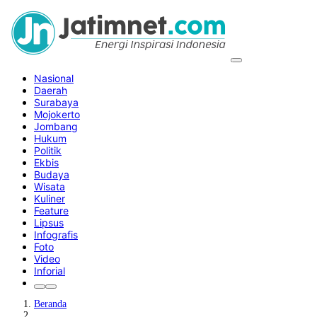
Nasional
Daerah
Surabaya
Mojokerto
Jombang
Hukum
Politik
Ekbis
Budaya
Wisata
Kuliner
Feature
Lipsus
Infografis
Foto
Video
Inforial
Beranda