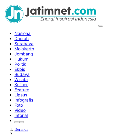
Nasional
Daerah
Surabaya
Mojokerto
Jombang
Hukum
Politik
Ekbis
Budaya
Wisata
Kuliner
Feature
Lipsus
Infografis
Foto
Video
Inforial
Beranda