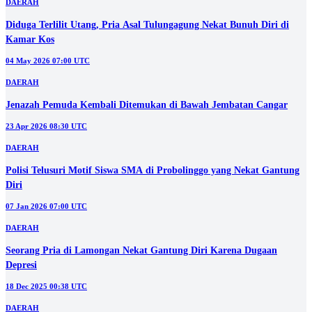
DAERAH
Diduga Terlilit Utang, Pria Asal Tulungagung Nekat Bunuh Diri di
Kamar Kos
04 May 2026 07:00 UTC
DAERAH
Jenazah Pemuda Kembali Ditemukan di Bawah Jembatan Cangar
23 Apr 2026 08:30 UTC
DAERAH