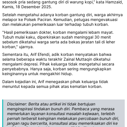
sesosok pria sedang gantung diri di warung kopi,” kata Hamzaid,
Kamis, 18 Desember 2025.
Setelah mengetahui adanya korban gantung diri, warga akhirnya
melapor ke Polsek Paciran. Kemudian, petugas mengevakuasi
dan melakukan pemeriksaan luar terhadap tubuh korban.
"Hasil pemeriksaan dokter, korban mengalami lebam mayat.
Tubuh mulai kaku, diperkirakan sudah meninggal 30 menit
sebelum diketahui warga serta ada bekas jeratan tali di leher
korban," ujarnya.
Sementara itu, Arif Efendi, adik korban menyatakan bahwa
selama beberapa waktu terakhir Zainal Muttaqin diketahui
mengalami depresi. Pihak keluarga tidak mengetahui secara
penyebabnya. Hanya saja, korban sering mengungkapkan
keinginannya untuk mengakhiri hidup.
Dalam kejadian ini, Arif menegaskan pihak keluarga tidak
menuntut kepada semua pihak atas kematian korban.
Disclaimer: Berita atau artikel ini tidak bertujuan
menginspirasi tindakan bunuh diri. Pembaca yang merasa
memerlukan layanan konsultasi masalah kejiwaan, terlebih
pernah terbersit keinginan melakukan percobaan bunuh diri,
jangan ragu bercerita, konsultasi atau memeriksakan diri ke