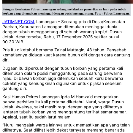
Petugas Kesehatan Polres Lamongan sedang melakukan pemeriksaan luar pada tubuh
korban yang ditemukan meninggal dengan posisi menggantung. Foto: Polres Lamongan.
JATIMNET.COM
, Lamongan – Seorang pria di Desa/Kecamatan
Paciran, Kabupaten Lamongan ditemukan meninggal dunia
dengan tubuh menggantung di sebuah warung kopi,di Dusun
Jetak, desa tersebu, Rabu, 17 Desember 2025 sekitar pukul
00.30 WIB.
Pria itu diketahui bernama Zainal Muttaqin, 48 tahun. Penyebab
kematiannya diduga kuat karena bunuh diri dengan cara gantung
diri.
Dugaan itu diperkuat dengan tubuh korban yang pertama kali
ditemukan dalam posisi menggantung pada sarung berwarna
hijau. Di bawah korban juga ditemukan sebuah kursi berwarna
cokelat yang kemungkinan digunakan untuk pijakan sebelum
gantung diri.
Kasi Humas Polres Lamongan Ipda M Hamzaid mengatakan
bahwa peristiwa itu kali pertama diketahui Nurul, warga Dusun
Jetak. Awalnya, saksi masih ragu dengan apa yang dilihatnya
lantaran tubuh korban yang menggantung terlihat samar-samar.
Apalagi, saat itu sudah larut malam.
“Nurul mengajak warga lainnya untuk memastikan apa yang telah
dilihatnya. Saat dilihat lebih dekat ternyata memang benar ada