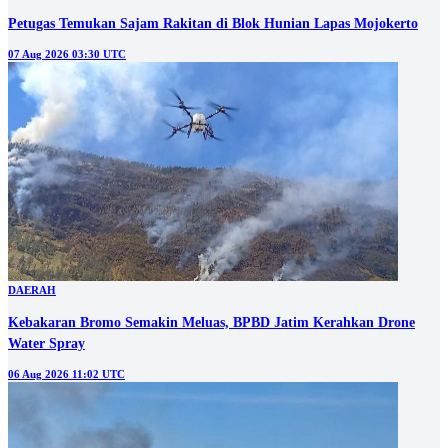
Petugas Temukan Sajam Rakitan di Blok Hunian Lapas Mojokerto
07 Aug 2026 03:30 UTC
DAERAH
Kebakaran Bromo Semakin Meluas, BPBD Jatim Kerahkan Drone
Water Spray
06 Aug 2026 11:02 UTC