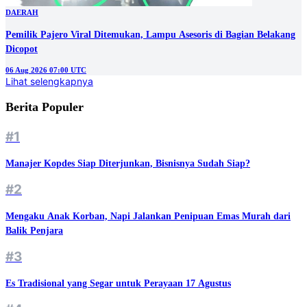
DAERAH
Pemilik Pajero Viral Ditemukan, Lampu Asesoris di Bagian Belakang
Dicopot
06 Aug 2026 07:00 UTC
Lihat selengkapnya
Berita Populer
#1
Manajer Kopdes Siap Diterjunkan, Bisnisnya Sudah Siap?
#2
Mengaku Anak Korban, Napi Jalankan Penipuan Emas Murah dari
Balik Penjara
#3
Es Tradisional yang Segar untuk Perayaan 17 Agustus