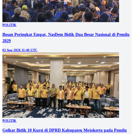
POLITIK
Bosan Peringkat Empat, NasDem Bidik Dua Besar Nasional di Pemilu
2029
02 Aug 2026 11:46 UTC
POLITIK
Golkar Bidik 10 Kursi di DPRD Kabupaten Mojokerto pada Pemilu