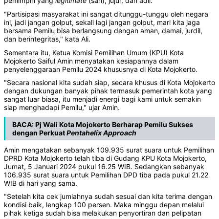
pemimpin yang
legitimate
(sah), jujur, dan adil.
"Partisipasi masyarakat ini sangat ditunggu-tunggu oleh negara
ini, jadi jangan golput, sekali lagi jangan golput, mari kita jaga
bersama Pemilu bisa berlangsung dengan aman, damai, jurdil,
dan berintegritas," kata Ali.
Sementara itu, Ketua Komisi Pemilihan Umum (KPU) Kota
Mojokerto Saiful Amin menyatakan kesiapannya dalam
penyelenggaraan Pemilu 2024 khususnya di Kota Mojokerto.
"Secara nasional kita sudah siap, secara khusus di Kota Mojokerto
dengan dukungan banyak pihak termasuk pemerintah kota yang
sangat luar biasa, itu menjadi energi bagi kami untuk semakin
siap menghadapi Pemilu," ujar Amin.
BACA:
Pj Wali Kota Mojokerto Berharap Pemilu Sukses
dengan Perkuat
Pentahelix
Approach
Amin mengatakan sebanyak 109.935 surat suara untuk Pemilihan
DPRD Kota Mojokerto telah tiba di Gudang KPU Kota Mojokerto,
Jumat, 5 Januari 2024 pukul 16.25 WIB. Sedangkan sebanyak
106.935 surat suara untuk Pemilihan DPD tiba pada pukul 21.22
WIB di hari yang sama.
"Setelah kita cek jumlahnya sudah sesuai dan kita terima dengan
kondisi baik, lengkap 100 persen. Maka minggu depan melalui
pihak ketiga sudah bisa melakukan penyortiran dan pelipatan