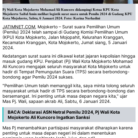
Pj Wali Kota Mojokerto Mohamad Ali Kuncoro didampingi Ketua KPU Kota
Mojokerto Saiful Amin melihat logistik surat suara untuk Pemilu 2024 di Gudang KPU
Kota Mojokerto, Sabtu, 6 Januari 2024. Foto: Karina Norhadini
JATIMNET.COM
, Mojokerto – Surat suara Pemilihan Umum
(Pemilu) 2024 telah sampai di Gudang Komisi Pemilihan Umum
(KPU) Kota Mojokerto, Jalan Mojopahit, Kelurahan Kranggan,
Kecamatan Kranggan, Kota Mojokerto, Jumat siang, 5 Januari
2024.
Kedatangan surat suara ini dikawal ketat jajaran kepolisian hingga
masuk gudang KPU. Penjabat (Pj) Wali Kota Mojokerto Mohamad
Ali Kuncoro mengajak seluruh masyarakat Kota Mojokerto untuk
hadir di Tempat Pemungutan Suara (TPS) secara berbondong-
bondong agar Pemilu 2024 sukses.
"Pemilihan Umum telah memanggil kita, saya minta tolong seluruh
masyarakat untuk hadir di TPS secara berbondong-bondong dan
bersemangat. Ini penting untuk masa depan negara kita," ujar
Mas Pj. Wali, sapaan akrab Ali, Sabtu, 6 Januari 2024.
BACA:
Deklarasi ASN Netral Pemilu 2024, Pj Wali Kota
Mojokerto Ali Kuncoro Ingatkan Sanksi
Mas Pj menambahkan partisipasi masyarakat diharapkan karena
penting untuk masa depan negeri ini dalam menentukan