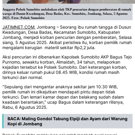
Anggota Polsek Sumobito melakukan olah TKP pencurian dengan pemberatan di rumah
warga di Dusun Kwadungan, Desa Badas, Kec. Sumobito, Jombang, Selasa, 5 Agustus
2025. Foto: Polsek Sumobito
JATIMNET.COM
, Jombang – Seorang ibu rumah tangga di Dusun
Kwadungan, Desa Badas, Kecamatan Sumobito, Kabupaten
Jombang, menjadi korban pencurian dengan pemberatan, Selasa
siang, 5 Agustus 2025. Akibat peristiwa itu, korban pemilik rumah
mengalami kerugian materiil sekitar Rp2,2 juta.
Aksi pencurian ini dibenarkan Kapolsek Sumobito AKP Bagus Tejo
Purnomo, sewaktu korban, Almaidah, 34 tahun, melaporkan
kejadian tersebut ke Polsek Sumobito. Dari keterangan korban,
dirinya keluar rumah pukul 08.45 WIB, kondisi rumah masih
terkunci dan normal.
"Sepulang dari mengantar anaknya sekitar jam 10.30 WIB,
pemilik rumah ini dikejutkan mendapati pintu depan tidak
terkunci. Dan lemari kamar depan dan belakang sudah dalam
keadaan berantakan," ucap Bagus dalam keterangan rilisnya,
Rabu, 6 Agustus 2025.
BACA:
Maling Gondol Tabung Elpiji dan Ayam dari Warung
Kopi di Jombang