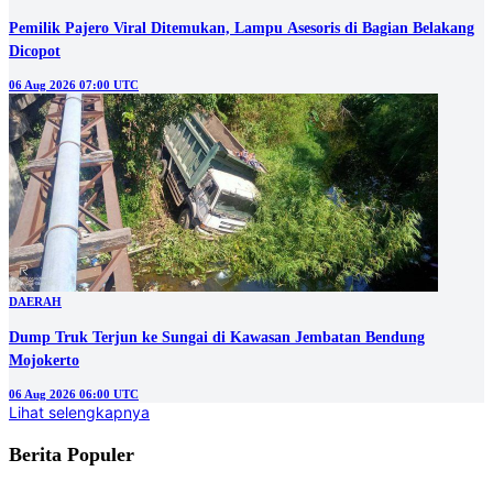
Pemilik Pajero Viral Ditemukan, Lampu Asesoris di Bagian Belakang
Dicopot
06 Aug 2026 07:00 UTC
DAERAH
Dump Truk Terjun ke Sungai di Kawasan Jembatan Bendung
Mojokerto
06 Aug 2026 06:00 UTC
Lihat selengkapnya
Berita Populer