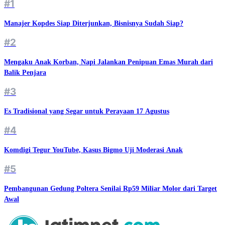
#1
Manajer Kopdes Siap Diterjunkan, Bisnisnya Sudah Siap?
#2
Mengaku Anak Korban, Napi Jalankan Penipuan Emas Murah dari
Balik Penjara
#3
Es Tradisional yang Segar untuk Perayaan 17 Agustus
#4
Komdigi Tegur YouTube, Kasus Bigmo Uji Moderasi Anak
#5
Pembangunan Gedung Poltera Senilai Rp59 Miliar Molor dari Target
Awal