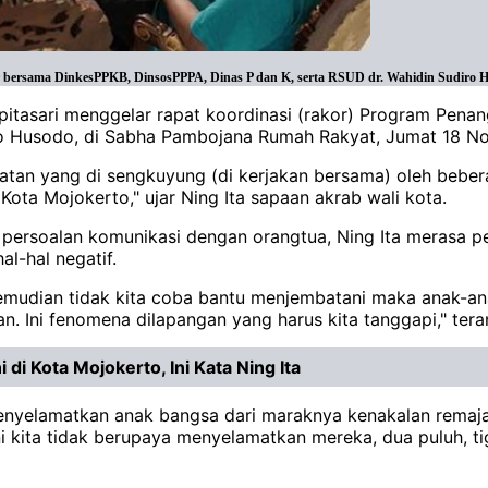
 bersama DinkesPPKB, DinsosPPPA, Dinas P dan K, serta RSUD dr. Wahidin Sudiro H
spitasari menggelar rapat koordinasi (rakor) Program Pen
iro Husodo, di Sabha Pambojana Rumah Rakyat, Jumat 18 
iatan yang di sengkuyung (di kerjakan bersama) oleh bebe
ota Mojokerto," ujar Ning Ita sapaan akrab wali kota.
persoalan komunikasi dengan orangtua, Ning Ita merasa pe
l-hal negatif.
kemudian tidak kita coba bantu menjembatani maka anak-an
an. Ini fenomena dilapangan yang harus kita tanggapi," ter
di Kota Mojokerto, Ini Kata Ning Ita
menyelamatkan anak bangsa dari maraknya kenakalan remaja
ni kita tidak berupaya menyelamatkan mereka, dua puluh, ti