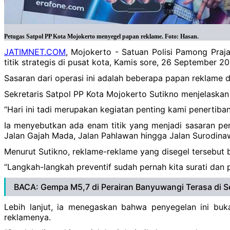
Petugas Satpol PP Kota Mojokerto menyegel papan reklame. Foto: Hasan.
JATIMNET.COM
, Mojokerto - Satuan Polisi Pamong Praj
titik strategis di pusat kota, Kamis sore, 26 September 
Sasaran dari operasi ini adalah beberapa papan reklame d
Sekretaris Satpol PP Kota Mojokerto Sutikno menjelaskan
“Hari ini tadi merupakan kegiatan penting kami penertiba
Ia menyebutkan ada enam titik yang menjadi sasaran pen
Jalan Gajah Mada, Jalan Pahlawan hingga Jalan Surodina
Menurut Sutikno, reklame-reklame yang disegel tersebut
“Langkah-langkah preventif sudah pernah kita surati dan p
BACA: Gempa M5,7 di Perairan Banyuwangi Terasa di Se
Lebih lanjut, ia menegaskan bahwa penyegelan ini buk
reklamenya.