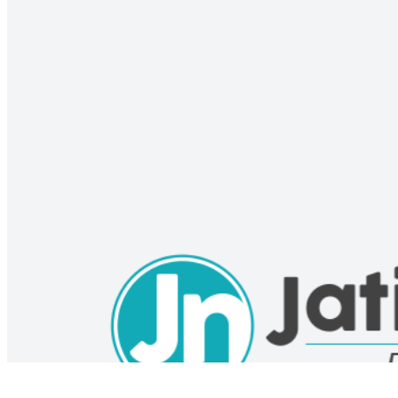
Kebakaran Bromo Semakin Meluas, BPBD Jatim Kerahkan Dro
06 Aug 2026 11:02 UTC
DAERAH
Kebakaran Lahan di Dekat PT Sun Papar Source Tak Ganggu 
06 Aug 2026 09:00 UTC