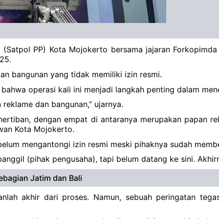
a (Satpol PP) Kota Mojokerto bersama jajaran Forkopimda
2025.
an bangunan yang tidak memiliki izin resmi.
 bahwa operasi kali ini menjadi langkah penting dalam me
n reklame dan bangunan,” ujarnya.
ertiban, dengan empat di antaranya merupakan papan rekl
wan Kota Mojokerto.
 belum mengantongi izin resmi meski pihaknya sudah memb
anggil (pihak pengusaha), tapi belum datang ke sini. Akhir
bagian Jatim dan Bali
anlah akhir dari proses. Namun, sebuah peringatan tega