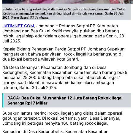
Puluhan ribu batang rokok ilegal diamankan Satpol-PP Jombang bersama Bea Cukai
Kediri saat menggelar penindakan di dua lokasi di wilayah kota santri, Senin 28 Juli
2025. Foto: Satpol PP Jombang.
JATIMNET.COM
, Jombang – Petugas Satpol PP Kabupaten
Jombang dan Bea Cukai Kediri menyita puluhan ribu batang
rokok ilegal siap edar dalam operasi gabungan pada Senin, 28
Juli 2025.
Kepala Bidang Penegakan Perda Satpol PP Jombang Supakun
mengatakan bahwa penyitaan rokok ilegal itu berlangsung di
dua lokasi berbeda wilayah Kota Santri.
"Di Desa Denanyar, Kecamatan Jombang dan di Desa
Kedungbetik, Kecamatan Kesamben kami temukan barang bukti
mencapai 25.200 batang tanpa pita cukai atau rokok ilegal,"
ujarnya saat dikonfirmasi awak media melalui sambungan
telepon, Rabu, 30 Juli 2025.
BACA:
Bea Cukai Musnahkan 12 Juta Batang Rokok Ilegal
Seharga Rp17 Miliar
Supakun lantas merinci rokok ilegal yang disita dalam operasi
gabungan tersebut. Di lokasi pertama, yakni Desa Denanyar,
Jombang ini petugas menyita 160 batang rokok ilegal.
Kemudian di Desa Kedungbetik, Kecamatan Kesamben,