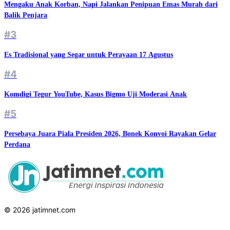
Mengaku Anak Korban, Napi Jalankan Penipuan Emas Murah dari
Balik Penjara
#3
Es Tradisional yang Segar untuk Perayaan 17 Agustus
#4
Komdigi Tegur YouTube, Kasus Bigmo Uji Moderasi Anak
#5
Persebaya Juara Piala Presiden 2026, Bonek Konvoi Rayakan Gelar
Perdana
© 2026 jatimnet.com