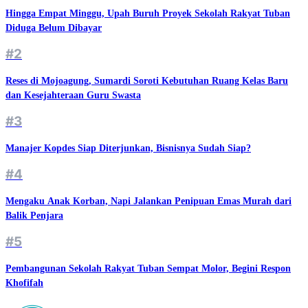
Hingga Empat Minggu, Upah Buruh Proyek Sekolah Rakyat Tuban
Diduga Belum Dibayar
#2
Reses di Mojoagung, Sumardi Soroti Kebutuhan Ruang Kelas Baru
dan Kesejahteraan Guru Swasta
#3
Manajer Kopdes Siap Diterjunkan, Bisnisnya Sudah Siap?
#4
Mengaku Anak Korban, Napi Jalankan Penipuan Emas Murah dari
Balik Penjara
#5
Pembangunan Sekolah Rakyat Tuban Sempat Molor, Begini Respon
Khofifah