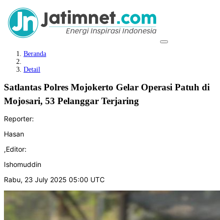
Beranda
Detail
Satlantas Polres Mojokerto Gelar Operasi Patuh di
Mojosari, 53 Pelanggar Terjaring
Reporter:
Hasan
,
Editor:
Ishomuddin
Rabu, 23 July 2025 05:00 UTC