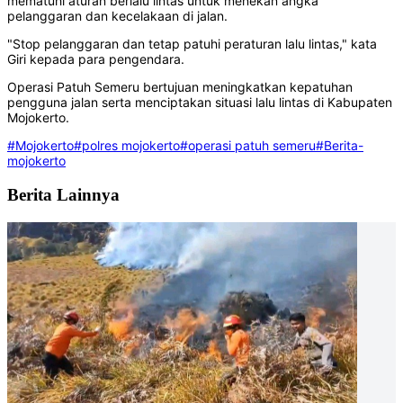
mematuhi aturan berlalu lintas untuk menekan angka
pelanggaran dan kecelakaan di jalan.
"Stop pelanggaran dan tetap patuhi peraturan lalu lintas," kata
Giri kepada para pengendara.
Operasi Patuh Semeru bertujuan meningkatkan kepatuhan
pengguna jalan serta menciptakan situasi lalu lintas di Kabupaten
Mojokerto.
#Mojokerto
#polres mojokerto
#operasi patuh semeru
#Berita-
mojokerto
Berita Lainnya