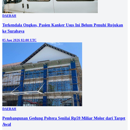
DAERAH
Terkendala Ongkos, Pasien Kanker Usus Ini Belum Penuhi Rujukan
ke Surabaya
05 Aug 2026 02:00 UTC
DAERAH
Pembangunan Gedung Poltera Senilai Rp59 Miliar Molor dari Target
Awal