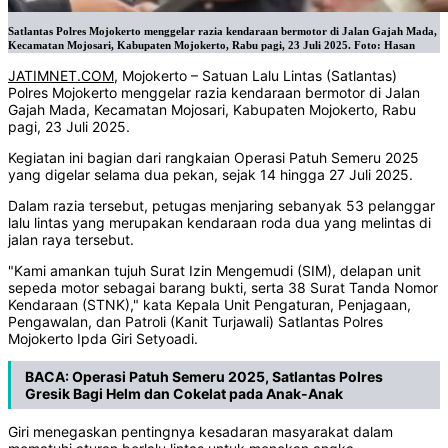
Satlantas Polres Mojokerto menggelar razia kendaraan bermotor di Jalan Gajah Mada,
Kecamatan Mojosari, Kabupaten Mojokerto, Rabu pagi, 23 Juli 2025. Foto: Hasan
JATIMNET.COM
, Mojokerto – Satuan Lalu Lintas (Satlantas)
Polres Mojokerto menggelar razia kendaraan bermotor di Jalan
Gajah Mada, Kecamatan Mojosari, Kabupaten Mojokerto, Rabu
pagi, 23 Juli 2025.
Kegiatan ini bagian dari rangkaian Operasi Patuh Semeru 2025
yang digelar selama dua pekan, sejak 14 hingga 27 Juli 2025.
Dalam razia tersebut, petugas menjaring sebanyak 53 pelanggar
lalu lintas yang merupakan kendaraan roda dua yang melintas di
jalan raya tersebut.
"Kami amankan tujuh Surat Izin Mengemudi (SIM), delapan unit
sepeda motor sebagai barang bukti, serta 38 Surat Tanda Nomor
Kendaraan (STNK)," kata Kepala Unit Pengaturan, Penjagaan,
Pengawalan, dan Patroli (Kanit Turjawali) Satlantas Polres
Mojokerto Ipda Giri Setyoadi.
BACA:
Operasi Patuh Semeru 2025, Satlantas Polres
Gresik Bagi Helm dan Cokelat pada Anak-Anak
Giri menegaskan pentingnya kesadaran masyarakat dalam