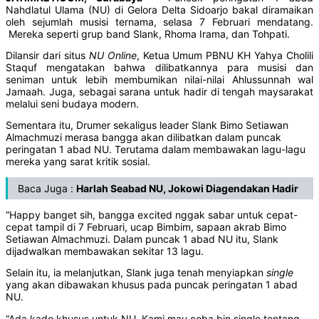
Nahdlatul Ulama (NU) di Gelora Delta Sidoarjo bakal diramaikan
oleh sejumlah musisi ternama, selasa 7 Februari mendatang.
Mereka seperti grup band Slank, Rhoma Irama, dan Tohpati.
Dilansir dari situs
NU Online
, Ketua Umum PBNU KH Yahya Cholili
Staquf mengatakan bahwa dilibatkannya para musisi dan
seniman untuk lebih membumikan nilai-nilai Ahlussunnah wal
Jamaah. Juga, sebagai sarana untuk hadir di tengah maysarakat
melalui seni budaya modern.
Sementara itu, Drumer sekaligus leader Slank Bimo Setiawan
Almachmuzi merasa bangga akan dilibatkan dalam puncak
peringatan 1 abad NU. Terutama dalam membawakan lagu-lagu
mereka yang sarat kritik sosial.
Baca Juga :
Harlah Seabad NU, Jokowi Diagendakan Hadir
“Happy banget sih, bangga excited nggak sabar untuk cepat-
cepat tampil di 7 Februari, ucap Bimbim, sapaan akrab Bimo
Setiawan Almachmuzi. Dalam puncak 1 abad NU itu, Slank
dijadwalkan membawakan sekitar 13 lagu.
Selain itu, ia melanjutkan, Slank juga tenah menyiapkan
single
yang akan dibawakan khusus pada puncak peringatan 1 abad
NU.
“Ada kado khusus untuk NU. Kami mau coba bin single tentang