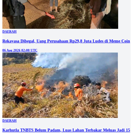
DAERAH
Rekayasa Dibegal, Uang Perusahaan Rp29,8 Juta Ludes di Meme Coin
06 Aug 2026 02:00 UTC
DAERAH
Karhutla TNBTS Belum Padam, Luas Lahan Terbakar Meluas Jadi 15