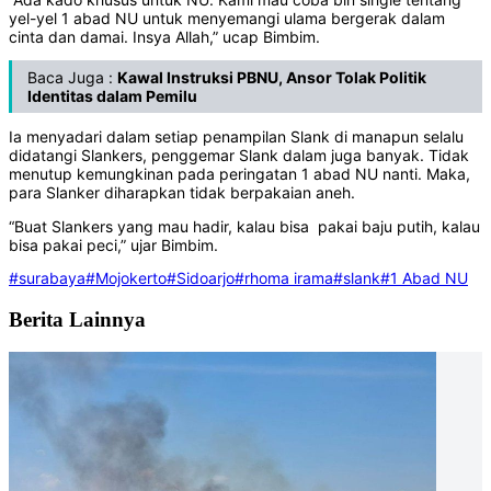
yel-yel 1 abad NU untuk menyemangi ulama bergerak dalam
cinta dan damai. Insya Allah,” ucap Bimbim.
Baca Juga :
Kawal Instruksi PBNU, Ansor Tolak Politik
Identitas dalam Pemilu
Ia menyadari dalam setiap penampilan Slank di manapun selalu
didatangi Slankers, penggemar Slank dalam juga banyak. Tidak
menutup kemungkinan pada peringatan 1 abad NU nanti. Maka,
para Slanker diharapkan tidak berpakaian aneh.
“Buat Slankers yang mau hadir, kalau bisa pakai baju putih, kalau
bisa pakai peci,” ujar Bimbim.
#surabaya
#Mojokerto
#Sidoarjo
#rhoma irama
#slank
#1 Abad NU
Berita Lainnya