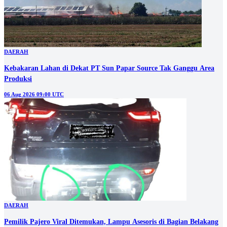
DAERAH
Kebakaran Lahan di Dekat PT Sun Papar Source Tak Ganggu Area
Produksi
06 Aug 2026 09:00 UTC
DAERAH
Pemilik Pajero Viral Ditemukan, Lampu Asesoris di Bagian Belakang