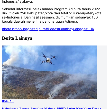
Indonesia,"ajaknya.
Sekadar informasi, pelaksanaan Program Adipura tahun 2022
diikuti oleh 258 kabupaten/kota dari total 514 kabupaten/kota
se-Indonesia. Dari hasil asesmen, diumumkan sebanyak 150
kepala daerah menerima penghargaan Adipura.
#kota probolinggo
#adipura
#Pedestrian
#bayuangga
#LHK
Berita Lainnya
DAERAH
Kebakaran Bromo Semakin Meluas, BPBD Jatim Kerahkan Drone