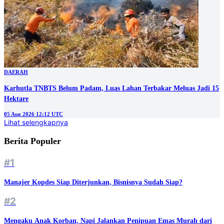
DAERAH
Karhutla TNBTS Belum Padam, Luas Lahan Terbakar Meluas Jadi 15
Hektare
05 Aug 2026 12:12 UTC
Lihat selengkapnya
Berita Populer
#1
Manajer Kopdes Siap Diterjunkan, Bisnisnya Sudah Siap?
#2
Mengaku Anak Korban, Napi Jalankan Penipuan Emas Murah dari