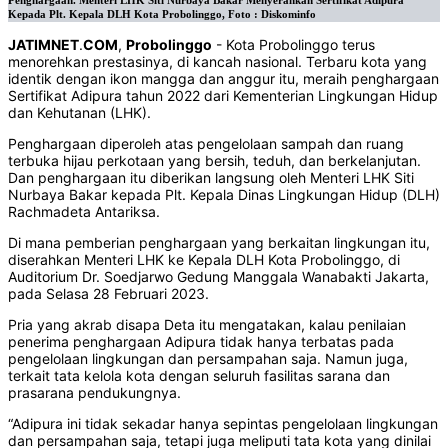
Penghargaan. Menteri LHK Siti Nurbaya Bakar Menyerahkan Sertifikat Adipura
Kepada Plt. Kepala DLH Kota Probolinggo, Foto : Diskominfo
JATIMNET
.
COM
,
Probolinggo
- Kota Probolinggo terus
menorehkan prestasinya, di kancah nasional. Terbaru kota yang
identik dengan ikon mangga dan anggur itu, meraih penghargaan
Sertifikat Adipura tahun 2022 dari Kementerian Lingkungan Hidup
dan Kehutanan (LHK).
Penghargaan diperoleh atas pengelolaan sampah dan ruang
terbuka hijau perkotaan yang bersih, teduh, dan berkelanjutan.
Dan penghargaan itu diberikan langsung oleh Menteri LHK Siti
Nurbaya Bakar kepada Plt. Kepala Dinas Lingkungan Hidup (DLH)
Rachmadeta Antariksa.
Di mana pemberian penghargaan yang berkaitan lingkungan itu,
diserahkan Menteri LHK ke Kepala DLH Kota Probolinggo, di
Auditorium Dr. Soedjarwo Gedung Manggala Wanabakti Jakarta,
pada Selasa 28 Februari 2023.
Pria yang akrab disapa Deta itu mengatakan, kalau penilaian
penerima penghargaan Adipura tidak hanya terbatas pada
pengelolaan lingkungan dan persampahan saja. Namun juga,
terkait tata kelola kota dengan seluruh fasilitas sarana dan
prasarana pendukungnya.
“Adipura ini tidak sekadar hanya sepintas pengelolaan lingkungan
dan persampahan saja, tetapi juga meliputi tata kota yang dinilai