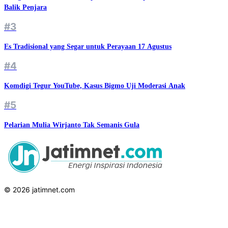
Balik Penjara
#3
Es Tradisional yang Segar untuk Perayaan 17 Agustus
#4
Komdigi Tegur YouTube, Kasus Bigmo Uji Moderasi Anak
#5
Pelarian Mulia Wirjanto Tak Semanis Gula
© 2026 jatimnet.com