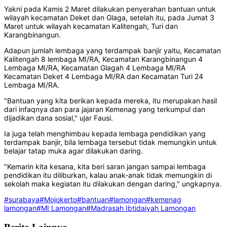
Yakni pada Kamis 2 Maret dilakukan penyerahan bantuan untuk
wilayah kecamatan Deket dan Glaga, setelah itu, pada Jumat 3
Maret untuk wilayah kecamatan Kalitengah, Turi dan
Karangbinangun.
Adapun jumlah lembaga yang terdampak banjir yaitu, Kecamatan
Kalitengah 8 lembaga MI/RA, Kecamatan Karangbinangun 4
Lembaga MI/RA, Kecamatan Glagah 4 Lembaga MI/RA
Kecamatan Deket 4 Lembaga MI/RA dan Kecamatan Turi 24
Lembaga MI/RA.
"Bantuan yang kita berikan kepada mereka, itu merupakan hasil
dari infaqnya dan para jajaran Kemenag yang terkumpul dan
dijadikan dana sosial," ujar Fausi.
Ia juga telah menghimbau kepada lembaga pendidikan yang
terdampak banjir, bila lembaga tersebut tidak memungkin untuk
belajar tatap muka agar dilakukan daring.
"Kemarin kita kesana, kita beri saran jangan sampai lembaga
pendidikan itu diliburkan, kalau anak-anak tidak memungkin di
sekolah maka kegiatan itu dilakukan dengan daring," ungkapnya.
#surabaya
#Mojokerto
#bantuan
#lamongan
#kemenag
lamongan
#MI Lamongan
#Madrasah Ibtidaiyah Lamongan