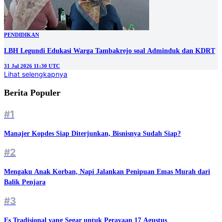
PENDIDIKAN
LBH Legundi Edukasi Warga Tambakrejo soal Adminduk dan KDRT
31 Jul 2026 11:30 UTC
Lihat selengkapnya
Berita Populer
#1
Manajer Kopdes Siap Diterjunkan, Bisnisnya Sudah Siap?
#2
Mengaku Anak Korban, Napi Jalankan Penipuan Emas Murah dari
Balik Penjara
#3
Es Tradisional yang Segar untuk Perayaan 17 Agustus