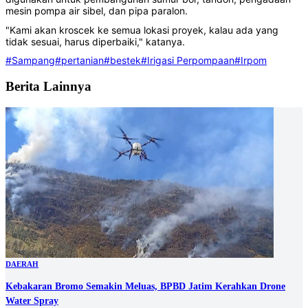
mesin pompa air sibel, dan pipa paralon.
"Kami akan kroscek ke semua lokasi proyek, kalau ada yang
tidak sesuai, harus diperbaiki," katanya.
#Sampang
#pertanian
#bestek
#Irigasi Perpompaan
#Irpom
Berita Lainnya
DAERAH
Kebakaran Bromo Semakin Meluas, BPBD Jatim Kerahkan Drone
Water Spray