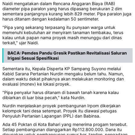
Naidi mengatakan dalam Rencana Anggaran Biaya (RAB)
diameter pipa paralon yang harus dipasang berukuran 2 dim
sementara panjangnya kurang lebih 829 meter. Pipa paralon juga
harus ditanam dengan kedalaman 50 sentimeter.
"Pipa yang sekarang terpasang itu punyaan warga untuk
memenuhi kebutuhan air menyiram tanaman tembakau, terus
kalau untuk papan nama proyek masih menunggu dari dinas
terkait," ujar Naidi.
BACA:
Pemdes Pandu Gresik Pastikan Revitalisasi Saluran
Irigasi Sesuai Spesifikasi
Sementara itu, Kepala Disperta KP Sampang Suyono melalui
Kabid Sarana Pertanian Nurdin mengaku belum tahu. Namun,
dalam waktu dekat pihaknya akan melakukan monitoring dan
evaluasi (monev) ke lokasi proyek.
"Pipa penyalur harus ditanam di bawah tanah karena kalau
dibiarkan di luar bisa pecah," kata Nurdin.
Nurdin menjelaskan proyek pembangunan Irpom dikerjakan
kelompok tani desa setempat. Proyek itu diawasi petugas
Penyuluh Pertanian Lapangan (PPL) dan Babinsa.
Ada 45 Poktan di Kota Bahari yang menerima progam tersebut.
Setiap pembangunan dianggarkan Rp112.800.000. Dana itu
digunakan untuk pembangunan sumur bor, tandon, pengadaan