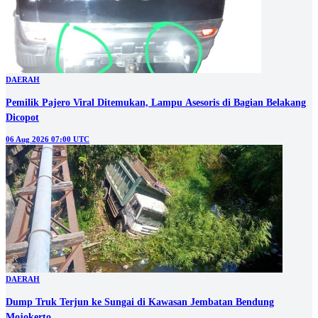
DAERAH
Pemilik Pajero Viral Ditemukan, Lampu Asesoris di Bagian Belakang
Dicopot
06 Aug 2026 07:00 UTC
DAERAH
Dump Truk Terjun ke Sungai di Kawasan Jembatan Bendung
Mojokerto