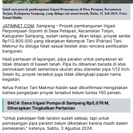
Salah satu proyek pembangunan Irigasi Perpompaan di Desa Petapan, Kecamatan
Torjun, Kabupaten Sampang, yang diduga tak sesuai bestek, Rabu, 31 Juli 2024. Foto:
Zainal Abidin
JATIMNET.COM
, Sampang – Proyek pembangunan Irigasi
Perpompaan (Irpom) di Desa Petapan, Kecamatan Torjun,
Kabupaten Sampang, sudah rampung. Akan tetapi, proyek senilai
Rp112.800.000 yang dikerjakan Kelompok Tani (Poktan) Tani
Makmur itu diduga tidak sesuai bestek atau rencana pembuatan
bangunan.
Hasil pantauan di lapangan, pipa paralon untuk penyaluran air
tidak ditanam di bawah tanah. Pipa itu dibiarkan berada di atas
permukaan tanah sementara ukuran atau diameter pipa 1/12 inch.
Selain itu, proyek tersebut juga tidak dilengkapi papan nama
kegiatan.
Ketua Poktan Tani Makmur Naidin saat dikonfirmasi mengatakan
bahwa pengerjaan proyek tersebut belum tuntas 100 persen.
BACA:
Dana Irigasi Pompa di Sampang Rp5,076 M,
Diharapkan Tingkatkan Pertanian
"Untuk pekerjaan fisik tandon sudah selesai, tapi untuk
pemasangan pipa paralon belum dikerjakan karena masih dalam
pemesanan," katanya, Sabtu, 3 Agustus 2024.