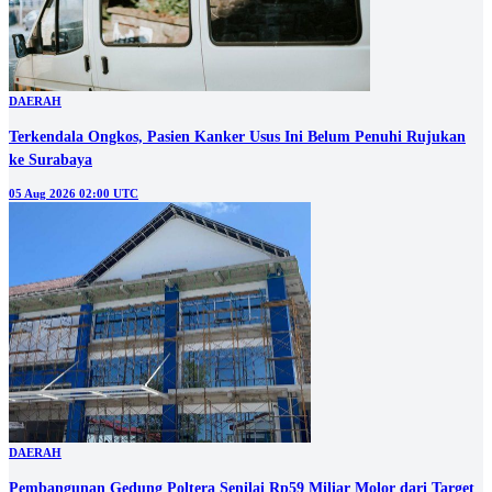
DAERAH
Terkendala Ongkos, Pasien Kanker Usus Ini Belum Penuhi Rujukan
ke Surabaya
05 Aug 2026 02:00 UTC
DAERAH
Pembangunan Gedung Poltera Senilai Rp59 Miliar Molor dari Target