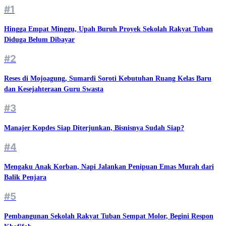
#1
Hingga Empat Minggu, Upah Buruh Proyek Sekolah Rakyat Tuban
Diduga Belum Dibayar
#2
Reses di Mojoagung, Sumardi Soroti Kebutuhan Ruang Kelas Baru
dan Kesejahteraan Guru Swasta
#3
Manajer Kopdes Siap Diterjunkan, Bisnisnya Sudah Siap?
#4
Mengaku Anak Korban, Napi Jalankan Penipuan Emas Murah dari
Balik Penjara
#5
Pembangunan Sekolah Rakyat Tuban Sempat Molor, Begini Respon