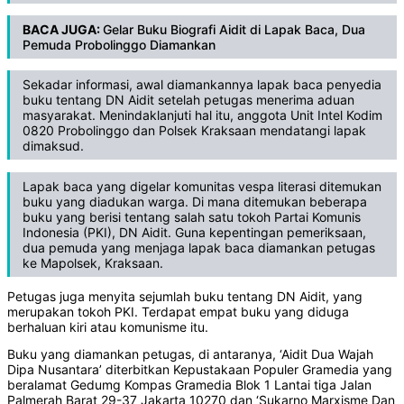
BACA JUGA:
Gelar Buku Biografi Aidit di Lapak Baca, Dua
Pemuda Probolinggo Diamankan
Sekadar informasi, awal diamankannya lapak baca penyedia
buku tentang DN Aidit setelah petugas menerima aduan
masyarakat. Menindaklanjuti hal itu, anggota Unit Intel Kodim
0820 Probolinggo dan Polsek Kraksaan mendatangi lapak
dimaksud.
Lapak baca yang digelar komunitas vespa literasi ditemukan
buku yang diadukan warga. Di mana ditemukan beberapa
buku yang berisi tentang salah satu tokoh Partai Komunis
Indonesia (PKI), DN Aidit. Guna kepentingan pemeriksaan,
dua pemuda yang menjaga lapak baca diamankan petugas
ke Mapolsek, Kraksaan.
Petugas juga menyita sejumlah buku tentang DN Aidit, yang
merupakan tokoh PKI. Terdapat empat buku yang diduga
berhaluan kiri atau komunisme itu.
Buku yang diamankan petugas, di antaranya, ‘Aidit Dua Wajah
Dipa Nusantara’ diterbitkan Kepustakaan Populer Gramedia yang
beralamat Gedumg Kompas Gramedia Blok 1 Lantai tiga Jalan
Palmerah Barat 29-37 Jakarta 10270 dan ‘Sukarno Marxisme Dan