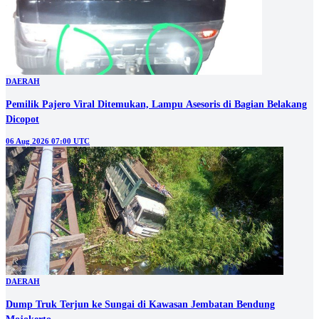
DAERAH
Pemilik Pajero Viral Ditemukan, Lampu Asesoris di Bagian Belakang
Dicopot
06 Aug 2026 07:00 UTC
DAERAH
Dump Truk Terjun ke Sungai di Kawasan Jembatan Bendung