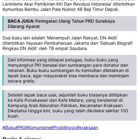
Leninisme Akar Pemikirian Kiri Dan Revolusi Indonesia’ diterbitkan
Komunitas Bambu Jalan Pala Nomor 48 Beji Timur Depok.
BACA JUGA:
Peringatan Ulang Tahun PRD Surabaya
Dilarang Aparat
Dua buku lain adalah ‘Menempuh Jalan Rakyat, DN Aidit’
diterbitkan Yayasan Pembaharuan Jakarta dan ‘Sebuah Biografi
Ringkas DN Aidit’ oleh TB empat Saudara.
Dari informasi yang didapat petugas, buku-buku yang
menyangkut PKI berasal dari sumbangan para donatur dan
rekanan. Buku-buku sumbangan itu kemudian diletakkan di
lapak baca, agar masyarakat bisa membaca dan meminjam
secara gratis.
Setelah lapak baca usai, sejumlah buku biasanya dititipkan
ke Kafe Punakawan dan Kafe Matara, yang beralamat di
Kampung Arab Kelurahan Patokan, Kecamatan Kraksaan.
Diketahui hingga kini, buku yang telah dikoleksi sekitar 100
buah.
#Buku
#PKI
#Komunisme
#Probilinggo
#kraksaan