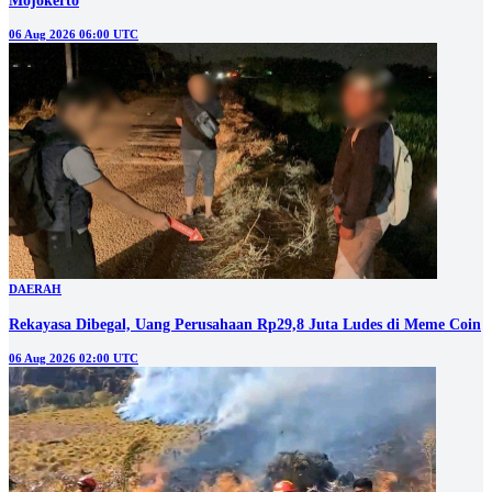
Mojokerto
06 Aug 2026 06:00 UTC
DAERAH
Rekayasa Dibegal, Uang Perusahaan Rp29,8 Juta Ludes di Meme Coin
06 Aug 2026 02:00 UTC