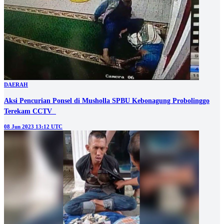
DAERAH
Aksi Pencurian Ponsel di Musholla SPBU Kebonagung Probolinggo
Terekam CCTV
08 Jun 2023 13:12 UTC