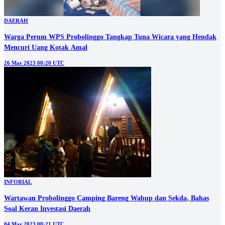
DAERAH
Warga Perum WPS Probolinggo Tangkap Tuna Wicara yang Hendak
Mencuri Uang Kotak Amal
26 Mar 2023 08:20 UTC
INFORIAL
Wartawan Probolinggo Camping Bareng Wabup dan Sekda, Bahas
Soal Keran Investasi Daerah
04 Mar 2023 08:21 UTC