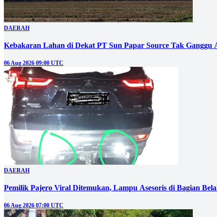
DAERAH
Kebakaran Lahan di Dekat PT Sun Papar Source Tak Ganggu 
06 Aug 2026 09:00 UTC
DAERAH
Pemilik Pajero Viral Ditemukan, Lampu Asesoris di Bagian Bel
06 Aug 2026 07:00 UTC