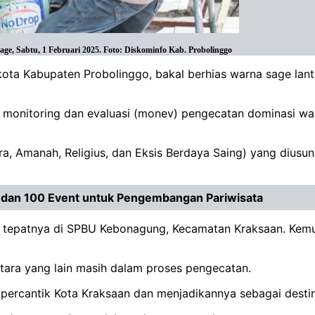
e, Sabtu, 1 Februari 2025. Foto: Diskominfo Kab. Probolinggo
kota Kabupaten Probolinggo, bakal berhias warna sage lant
n monitoring dan evaluasi (monev) pengecatan dominasi war
, Amanah, Religius, dan Eksis Berdaya Saing) yang diusung 
 dan 100 Event untuk Pengembangan Pariwisata
ur, tepatnya di SPBU Kebonagung, Kecamatan Kraksaan. Kem
ara yang lain masih dalam proses pengecatan.
cantik Kota Kraksaan dan menjadikannya sebagai destina