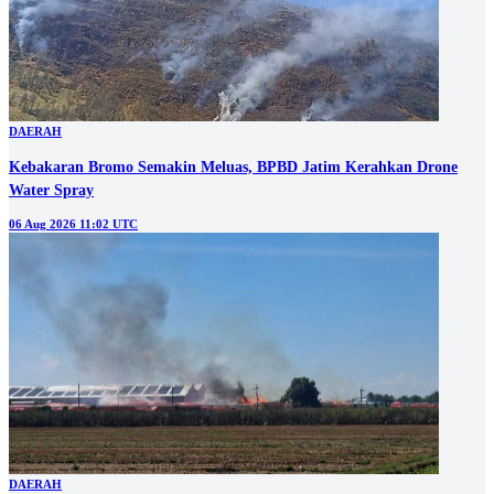
DAERAH
Kebakaran Bromo Semakin Meluas, BPBD Jatim Kerahkan Drone
Water Spray
06 Aug 2026 11:02 UTC
DAERAH