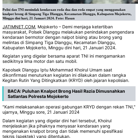
Polisi dan TNI menindak kendaraan roda dua dan roda empat yang menggunakan
knalpot brong di Simpang Tiga Dlanggu, Kecamatan Dlanggu, Kabupaten Mojokerto,
Minggu dini hari, 21 Januari 2024. Foto: Hasan
JATIMNET.COM
, Mojokerto – Demi menjaga ketertiban
masyarakat, Polsek Dlanggu melakukan penindakan pengendara
kendaraan bermotor dengan nalpot bising atau brong yang
melintas di Simpang Tiga Dlanggu, Kecamatan Dlanggu,
Kabupaten Mojokerto, Minggu dini hari, 21 Januari 2024.
Kegiatan yang digelar bersama aparat TNI ini mengamankan
sedikitnya lima motor dan satu mobil.
Kapolsek Dlanggu Iptu Mohammad Khoirul Umam saat
dikonfirmasi menuturkan kegiatan ini dilakukan dalam rangka
Kegitan Rutin Yang Ditingkatkan (KRYD) oleh jajaran kepolisian.
BACA:
Puluhan Knalpot Brong Hasil Razia Dimusnahkan
Satlantas Polresta Mojokerto
"Kami melaksanakan operasi gabungan KRYD dengan rekan TNI,"
ujarnya, Minggu sore, 21 Januari 2024
Dalam kegiatan yang digelar dini hari tersebut, Khoirul
menjelaskan jika pihaknya menyasar kendaraan yang
mengenakan knalpot brong dan tidak memenuhi spesifikasi
teknis (spektek) yang ditentukan.