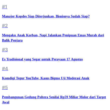
#1
Manajer Kopdes Siap Diterjunkan, Bisnisnya Sudah Siap?
#2
Mengaku Anak Korban, Napi Jalankan Penipuan Emas Murah dari
Balik Penjara
#3
Es Tradisional yang Segar untuk Perayaan 17 Agustus
#4
Komdigi Tegur YouTube, Kasus Bigmo Uji Moderasi Anak
#5
Pembangunan Gedung Poltera Senilai Rp59 Miliar Molor dari Target
Awal