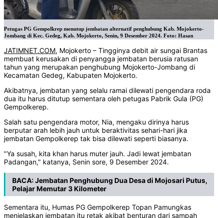
Petugas PG Gempolkrep menutup jembatan alternatif penghubung Kab. Mojokerto-
Jombang di Kec. Gedeg, Kab. Mojokerto, Senin, 9 Desember 2024. Foto: Hasan
JATIMNET.COM
, Mojokerto – Tingginya debit air sungai Brantas
membuat kerusakan di penyangga jembatan berusia ratusan
tahun yang merupakan penghubung Mojokerto-Jombang di
Kecamatan Gedeg, Kabupaten Mojokerto.
Akibatnya, jembatan yang selalu ramai dilewati pengendara roda
dua itu harus ditutup sementara oleh petugas Pabrik Gula (PG)
Gempolkerep.
Salah satu pengendara motor, Nia, mengaku dirinya harus
berputar arah lebih jauh untuk beraktivitas sehari-hari jika
jembatan Gempolkerep tak bisa dilewati seperti biasanya.
"Ya susah, kita khan harus muter jauh. Jadi lewat jembatan
Padangan," katanya, Senin sore, 9 Desember 2024.
BACA:
Jembatan Penghubung Dua Desa di Mojosari Putus,
Pelajar Memutar 3 Kilometer
Sementara itu, Humas PG Gempolkerep Topan Pamungkas
menjelaskan jembatan itu retak akibat benturan dari sampah