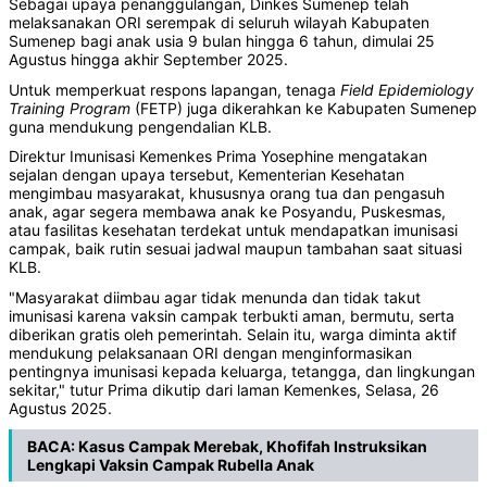
Sebagai upaya penanggulangan, Dinkes Sumenep telah
melaksanakan ORI serempak di seluruh wilayah Kabupaten
Sumenep bagi anak usia 9 bulan hingga 6 tahun, dimulai 25
Agustus hingga akhir September 2025.
Untuk memperkuat respons lapangan, tenaga
Field
Epidemiology
Training
Program
(FETP) juga dikerahkan ke Kabupaten Sumenep
guna mendukung pengendalian KLB.
Direktur Imunisasi Kemenkes Prima Yosephine mengatakan
sejalan dengan upaya tersebut, Kementerian Kesehatan
mengimbau masyarakat, khususnya orang tua dan pengasuh
anak, agar segera membawa anak ke Posyandu, Puskesmas,
atau fasilitas kesehatan terdekat untuk mendapatkan imunisasi
campak, baik rutin sesuai jadwal maupun tambahan saat situasi
KLB.
"Masyarakat diimbau agar tidak menunda dan tidak takut
imunisasi karena vaksin campak terbukti aman, bermutu, serta
diberikan gratis oleh pemerintah. Selain itu, warga diminta aktif
mendukung pelaksanaan ORI dengan menginformasikan
pentingnya imunisasi kepada keluarga, tetangga, dan lingkungan
sekitar," tutur Prima dikutip dari laman Kemenkes, Selasa, 26
Agustus 2025.
BACA:
Kasus Campak Merebak, Khofifah Instruksikan
Lengkapi Vaksin Campak Rubella Anak