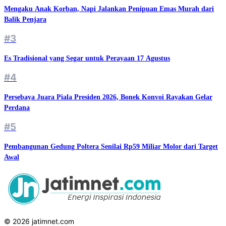
Mengaku Anak Korban, Napi Jalankan Penipuan Emas Murah dari
Balik Penjara
#3
Es Tradisional yang Segar untuk Perayaan 17 Agustus
#4
Persebaya Juara Piala Presiden 2026, Bonek Konvoi Rayakan Gelar
Perdana
#5
Pembangunan Gedung Poltera Senilai Rp59 Miliar Molor dari Target
Awal
© 2026 jatimnet.com