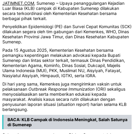
JATIMNET.COM
, Sumenep – Upaya penanggulangan Kejadian
Luar Biasa (KLB) campak di Kabupaten Sumenep dilakukan
secara terkoordinasi oleh Kementerian Kesehatan bersama
berbagai pihak terkait.
Penyelidikan Epidemiologi (PE) dan Survei Cepat Komunitas (SCK)
dilakukan segera oleh tim gabungan dari Kemenkes, WHO, Dinas
Kesehatan Provinsi Jawa Timur, dan Dinas Kesehatan Kabupaten
Sumenep.
Pada 15 Agustus 2025, Kementerian Kesehatan bersama
pemangku kepentingan melakukan advokasi kepada Bupati
Sumenep dan lintas sektor terkait, termasuk Dinas Pendidikan,
Kementerian Agama, Kominfo, Dinas Sosial, Dukcapil, Majelis
Ulama Indonesia (MUI), PKK, Muslimat NU, Aisyiyah, Fatayat,
Nasyiatul Aisyiyah, Himpaudi, IGTKI, serta IGRA.
Di hari yang sama, Kemenkes juga mengirimkan vaksin untuk
pelaksanaan
Outbreak Response Immunization
(ORI) sekaligus
menyosialisasikan serta memberikan edukasi kepada
masyarakat. Analisis kasus secara rutin dilakukan dengan
penyusunan laporan situasi (
situation
report
) harian selama KLB
berlangsung.
BACA:
KLB Campak di Indonesia Meningkat, Salah Satunya
di Sumenep