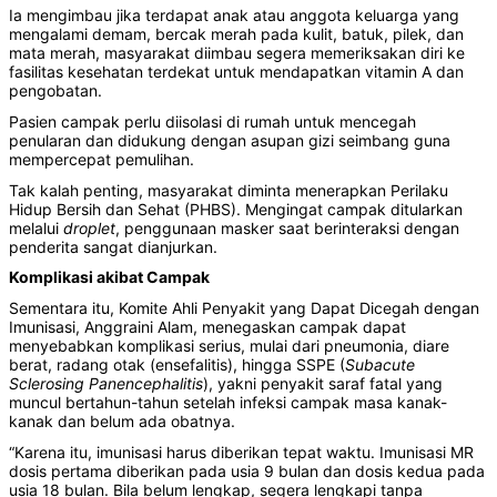
Ia mengimbau jika terdapat anak atau anggota keluarga yang
mengalami demam, bercak merah pada kulit, batuk, pilek, dan
mata merah, masyarakat diimbau segera memeriksakan diri ke
fasilitas kesehatan terdekat untuk mendapatkan vitamin A dan
pengobatan.
Pasien campak perlu diisolasi di rumah untuk mencegah
penularan dan didukung dengan asupan gizi seimbang guna
mempercepat pemulihan.
Tak kalah penting, masyarakat diminta menerapkan Perilaku
Hidup Bersih dan Sehat (PHBS). Mengingat campak ditularkan
melalui
droplet
, penggunaan masker saat berinteraksi dengan
penderita sangat dianjurkan.
Komplikasi akibat Campak
Sementara itu, Komite Ahli Penyakit yang Dapat Dicegah dengan
Imunisasi, Anggraini Alam, menegaskan campak dapat
menyebabkan komplikasi serius, mulai dari pneumonia, diare
berat, radang otak (ensefalitis), hingga SSPE (
Subacute
Sclerosing Panencephalitis
), yakni penyakit saraf fatal yang
muncul bertahun-tahun setelah infeksi campak masa kanak-
kanak dan belum ada obatnya.
“Karena itu, imunisasi harus diberikan tepat waktu. Imunisasi MR
dosis pertama diberikan pada usia 9 bulan dan dosis kedua pada
usia 18 bulan. Bila belum lengkap, segera lengkapi tanpa