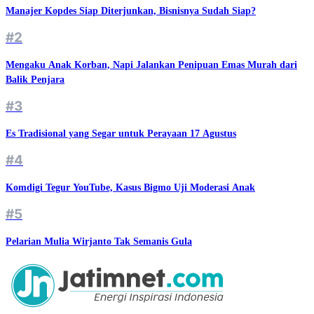
Manajer Kopdes Siap Diterjunkan, Bisnisnya Sudah Siap?
#2
Mengaku Anak Korban, Napi Jalankan Penipuan Emas Murah dari
Balik Penjara
#3
Es Tradisional yang Segar untuk Perayaan 17 Agustus
#4
Komdigi Tegur YouTube, Kasus Bigmo Uji Moderasi Anak
#5
Pelarian Mulia Wirjanto Tak Semanis Gula