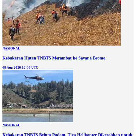
NASIONAL
Kebakaran Hutan TNBTS Merambat ke Savana Bromo
08 Aug 2026 16:00 UTC
NASIONAL
Kebakaran TNBTS Belum Padam, Tiga Helikopter Dikerahkan untuk