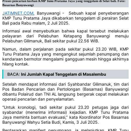
Proses pencarian korban KMP Tunu Pratama Jaya yang tenggelam di Selat bali. Foto:
Basarnas Banyuwangi
JATIMNET.COM
, Banyuwangi - Sebuah kapal penyeberangan
KMP Tunu Pratama Jaya dikabarkan tenggelam di perairan Selat
Bali pada Rabu malam, 2 Juli 2025.
Informasi awal menyebutkan bahwa kapal tersebut melakukan
pelayaran dari Pelabuhan Ketapang Banyuwangi menuju
Pelabuhan Gilimanuk, Bali sekitar pukul 22.56 WIB.
Namun, dalam perjalanan pada sekitar pukul 23.20 WIB, KMP
Tunu Pratama Jaya yang mengangkut sejumlah penumpang dan
kendaraan bermotor mengalami gangguan mesin hingga akhirnya
hilang kontak.
BACA:
Ini Jumlah Kapal Tenggelam di Masalembu
Setelah mendapat informasi dari Syahbandar Gilimanuk, tim dari
Pos Badan Pencarian dan Pertolongan (Basarnas) Banyuwangi
dibantu Polairud dan TNI AL langsung bergerak cepat melakukan
operasi pencarian dan penyelamatan.
“Untuk kronologi, tadi sekitar pukul 23.20 petugas jaga dari
syabandar (menerima informasi) kejadian. KMP Tunu Pratama
Jaya meminta bantuan evakuasi,” kata Koordinator Pos Basarnas
Banyuwangi Wahyu Setia Budi, Kamis, 3 Juli 2025.
Berdasarkan manifest penumpang, ia melanjutkan, KMP Tunu