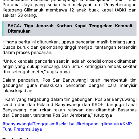
Pratama Jaya yang setiap hari melayani rute Penyeberangan
Ketapang-Gilimanuk membawa 12 anak buak kapal (ABK) dan
sekitar 53 orang.
BACA:
Tiga Jenazah Korban Kapal Tenggelam Kembali
Ditemukan
Hingga berita ini diturunkan, upaya pencarian masih berlangsung.
Cuaca buruk dan gelombang tinggi menjadi tantangan tersendiri
dalam proses pencarian.
“Untuk kendala pencarian saat ini adalah kondisi ombak ditambah
angin yang cukup kencang. Dan untuk ketinggian ombak sekitar
dua setengah meter,” ungkapnya.
Dalam pencarian, Pos Sar Banyuwangi telah membentuk tim
gabungan guna melakukan pencarian dengan cara menyisir
lokasi kejadian.
“Kami yang tergabung dalam tim gabungan, Pos Sar Banyuwangi
sendiri dan dari Polairud Banyuwangi dan KSOP dan juga Lanal
Banyuwangi dan rekan-rekan relawan dan ditambah Basarnas
dari Denpasar, terutama Pos Sar Jembrana,” tutupnya
#banyuwangi
#Tenggelam
#selat bali
#ketapang-gilimanuk
#KMP
Tunu Pratama Jaya