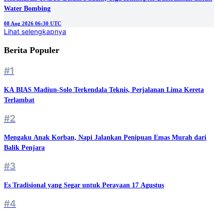
Water Bombing
08 Aug 2026 06:30 UTC
Lihat selengkapnya
Berita Populer
#1
KA BIAS Madiun-Solo Terkendala Teknis, Perjalanan Lima Kereta
Terlambat
#2
Mengaku Anak Korban, Napi Jalankan Penipuan Emas Murah dari
Balik Penjara
#3
Es Tradisional yang Segar untuk Perayaan 17 Agustus
#4