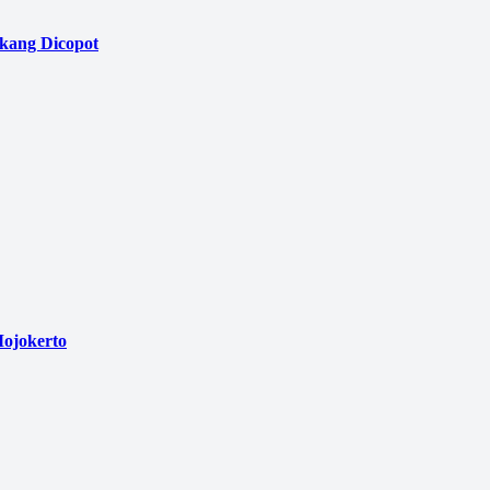
akang Dicopot
ojokerto