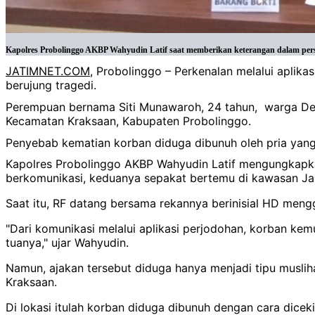
Kapolres Probolinggo AKBP Wahyudin Latif saat memberikan keterangan dalam pers r
JATIMNET.COM
, Probolinggo – Perkenalan melalui aplik
berujung tragedi.
Perempuan bernama Siti Munawaroh, 24 tahun, warga Des
Kecamatan Kraksaan, Kabupaten Probolinggo.
Penyebab kematian korban diduga dibunuh oleh pria yang 
Kapolres Probolinggo AKBP Wahyudin Latif mengungkapkan
berkomunikasi, keduanya sepakat bertemu di kawasan Jal
Saat itu, RF datang bersama rekannya berinisial HD men
"Dari komunikasi melalui aplikasi perjodohan, korban ke
tuanya," ujar Wahyudin.
Namun, ajakan tersebut diduga hanya menjadi tipu musli
Kraksaan.
Di lokasi itulah korban diduga dibunuh dengan cara dic