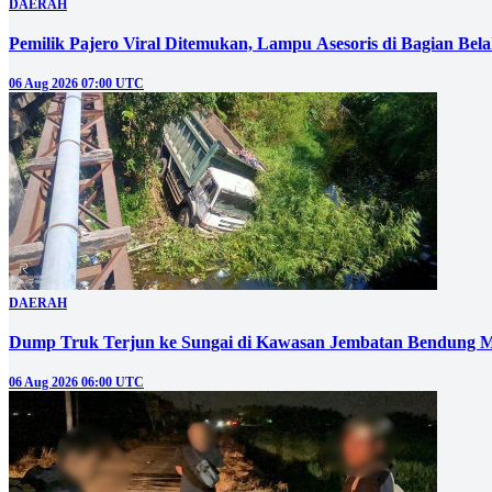
DAERAH
Pemilik Pajero Viral Ditemukan, Lampu Asesoris di Bagian Bel
06 Aug 2026 07:00 UTC
DAERAH
Dump Truk Terjun ke Sungai di Kawasan Jembatan Bendung M
06 Aug 2026 06:00 UTC