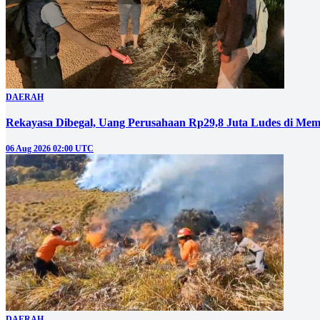
DAERAH
Rekayasa Dibegal, Uang Perusahaan Rp29,8 Juta Ludes di Mem
06 Aug 2026 02:00 UTC
DAERAH