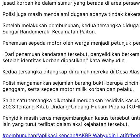
jasad korban ke dalam sumur yang berada di area persaw
Polisi juga masih mendalami dugaan adanya tindak keker
Setelah melakukan pembunuhan, kedua tersangka diduga m
Sungai Randumerak, Kecamatan Paiton.
Penemuan sepeda motor oleh warga menjadi petunjuk pen
"Dari penemuan kendaraan tersebut, penyelidikan berkem
setelah identitas korban dipastikan," kata Wahyudin.
Kedua tersangka ditangkap di rumah mereka di Desa Ala
Polisi mengamankan sejumlah barang bukti berupa cincin m
genggam, serta sepeda motor milik korban dan pelaku.
Salah satu tersangka diketahui merupakan residivis kas
2023 tentang Kitab Undang-Undang Hukum Pidana (KUHP)
Penyidik masih terus mengembangkan kasus tersebut untu
lain yang turut terlibat dalam aksi kejahatan tersebut.
#pembunuhan
#aplikasi kencan
#AKBP Wahyudin Latif
#ber