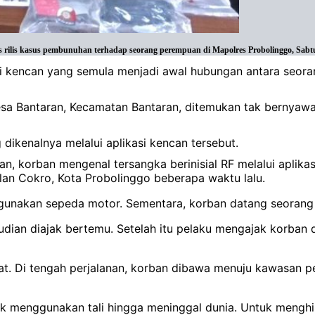
ilis kasus pembunuhan terhadap seorang perempuan di Mapolres Probolinggo, Sabtu, 4
asi kencan yang semula menjadi awal hubungan antara seor
a Bantaran, Kecamatan Bantaran, ditemukan tak bernyawa 
dikenalnya melalui aplikasi kencan tersebut.
, korban mengenal tersangka berinisial RF melalui aplika
an Cokro, Kota Probolinggo beberapa waktu lalu.
ggunakan sepeda motor. Sementara, korban datang seorang
mudian diajak bertemu. Setelah itu pelaku mengajak korban
hat. Di tengah perjalanan, korban dibawa menuju kawasan 
ekik menggunakan tali hingga meninggal dunia. Untuk meng