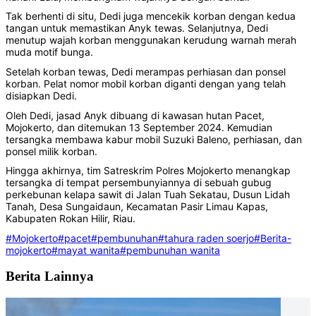
Tak berhenti di situ, Dedi juga mencekik korban dengan kedua
tangan untuk memastikan Anyk tewas. Selanjutnya, Dedi
menutup wajah korban menggunakan kerudung warnah merah
muda motif bunga.
Setelah korban tewas, Dedi merampas perhiasan dan ponsel
korban. Pelat nomor mobil korban diganti dengan yang telah
disiapkan Dedi.
Oleh Dedi, jasad Anyk dibuang di kawasan hutan Pacet,
Mojokerto, dan ditemukan 13 September 2024. Kemudian
tersangka membawa kabur mobil Suzuki Baleno, perhiasan, dan
ponsel milik korban.
Hingga akhirnya, tim Satreskrim Polres Mojokerto menangkap
tersangka di tempat persembunyiannya di sebuah gubug
perkebunan kelapa sawit di Jalan Tuah Sekatau, Dusun Lidah
Tanah, Desa Sungaidaun, Kecamatan Pasir Limau Kapas,
Kabupaten Rokan Hilir, Riau.
#Mojokerto
#pacet
#pembunuhan
#tahura raden soerjo
#Berita-
mojokerto
#mayat wanita
#pembunuhan wanita
Berita Lainnya