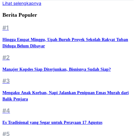
Lihat selengkapnya
Berita Populer
#1
Hingga Empat Minggu, Upah Buruh Proyek Sekolah Rakyat Tuban
Diduga Belum Dibayar
#2
Manajer Kopdes Siap Diterjunkan, Bisnisnya Sudah Siap?
#3
Mengaku Anak Korban, Napi Jalankan Penipuan Emas Murah dari
Balik Penjara
#4
Es Tradisional yang Segar untuk Perayaan 17 Agustus
#5