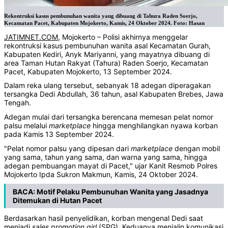
Rekontruksi kasus pembunuhan wanita yang dibuang di Tahura Raden Soerjo,
Kecamatan Pacet, Kabupaten Mojokerto, Kamis, 24 Oktober 2024. Foto: Hasan
JATIMNET.COM
, Mojokerto – Polisi akhirnya menggelar
rekontruksi kasus pembunuhan wanita asal Kecamatan Gurah,
Kabupaten Kediri, Anyk Mariyanni, yang mayatnya dibuang di
area Taman Hutan Rakyat (Tahura) Raden Soerjo, Kecamatan
Pacet, Kabupaten Mojokerto, 13 September 2024.
Dalam reka ulang tersebut, sebanyak 18 adegan diperagakan
tersangka Dedi Abdullah, 36 tahun, asal Kabupaten Brebes, Jawa
Tengah.
Adegan mulai dari tersangka berencana memesan pelat nomor
palsu melalui
marketplace
hingga menghilangkan nyawa korban
pada Kamis 13 September 2024.
"Pelat nomor palsu yang dipesan dari
marketplace
dengan mobil
yang sama, tahun yang sama, dan warna yang sama, hingga
adegan pembuangan mayat di Pacet," ujar Kanit Resmob Polres
Mojokerto Ipda Sukron Makmun, Kamis, 24 Oktober 2024.
BACA:
Motif Pelaku Pembunuhan Wanita yang Jasadnya
Ditemukan di Hutan Pacet
Berdasarkan hasil penyelidikan, korban mengenal Dedi saat
menjadi
sales
promotion
girl
(SPG). Keduanya menjalin komunikasi