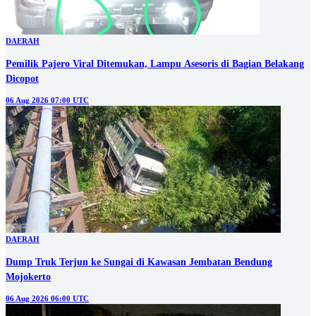
DAERAH
Pemilik Pajero Viral Ditemukan, Lampu Asesoris di Bagian Belakang
Dicopot
06 Aug 2026 07:00 UTC
DAERAH
Dump Truk Terjun ke Sungai di Kawasan Jembatan Bendung
Mojokerto
06 Aug 2026 06:00 UTC