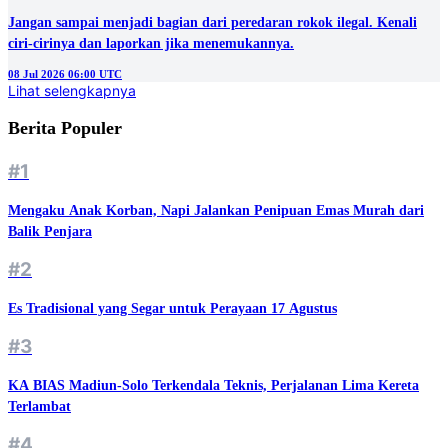
Jangan sampai menjadi bagian dari peredaran rokok ilegal. Kenali
ciri-cirinya dan laporkan jika menemukannya.
08 Jul 2026 06:00 UTC
Lihat selengkapnya
Berita Populer
#1
Mengaku Anak Korban, Napi Jalankan Penipuan Emas Murah dari
Balik Penjara
#2
Es Tradisional yang Segar untuk Perayaan 17 Agustus
#3
KA BIAS Madiun-Solo Terkendala Teknis, Perjalanan Lima Kereta
Terlambat
#4