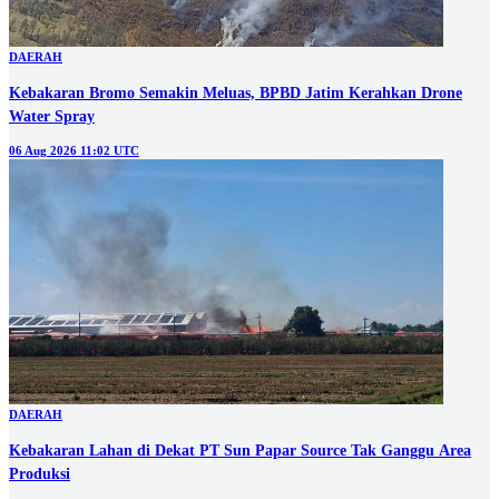
DAERAH
Kebakaran Bromo Semakin Meluas, BPBD Jatim Kerahkan Drone
Water Spray
06 Aug 2026 11:02 UTC
DAERAH
Kebakaran Lahan di Dekat PT Sun Papar Source Tak Ganggu Area
Produksi