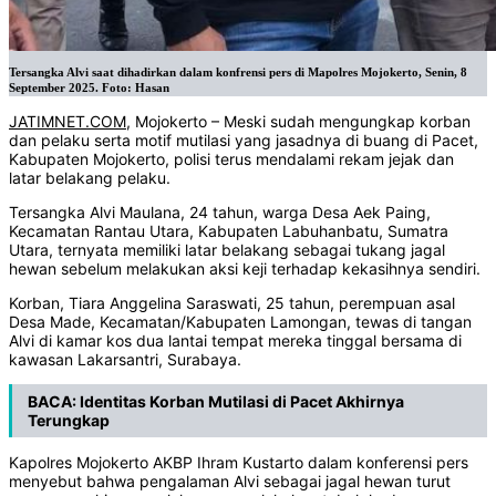
Tersangka Alvi saat dihadirkan dalam konfrensi pers di Mapolres Mojokerto, Senin, 8
September 2025. Foto: Hasan
JATIMNET.COM
, Mojokerto – Meski sudah mengungkap korban
dan pelaku serta motif mutilasi yang jasadnya di buang di Pacet,
Kabupaten Mojokerto, polisi terus mendalami rekam jejak dan
latar belakang pelaku.
Tersangka Alvi Maulana, 24 tahun, warga Desa Aek Paing,
Kecamatan Rantau Utara, Kabupaten Labuhanbatu, Sumatra
Utara, ternyata memiliki latar belakang sebagai tukang jagal
hewan sebelum melakukan aksi keji terhadap kekasihnya sendiri.
Korban, Tiara Anggelina Saraswati, 25 tahun, perempuan asal
Desa Made, Kecamatan/Kabupaten Lamongan, tewas di tangan
Alvi di kamar kos dua lantai tempat mereka tinggal bersama di
kawasan Lakarsantri, Surabaya.
BACA:
Identitas Korban Mutilasi di Pacet Akhirnya
Terungkap
Kapolres Mojokerto AKBP Ihram Kustarto dalam konferensi pers
menyebut bahwa pengalaman Alvi sebagai jagal hewan turut