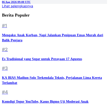
06 Aug 2026 09:00 UTC
Lihat selengkapnya
Berita Populer
#1
Mengaku Anak Korban, Napi Jalankan Penipuan Emas Murah dari
Balik Penjara
#2
Es Tradisional yang Segar untuk Perayaan 17 Agustus
#3
KA BIAS Madiun-Solo Terkendala Teknis, Perjalanan Lima Kereta
Terlambat
#4
Komdigi Tegur YouTube, Kasus Bigmo Uji Moderasi Anak