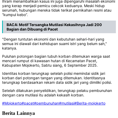
Ihram menambahkan kasus ini juga dipengaruhi masalah ekonomi
yang kerap menjadi pemicu cekcok keduanya. Meski hidup
serumah, hubungan mereka tidak terikat pernikahan resmi atau
“kumpul kebo”.
BACA:
Motif Tersangka Mutilasi Kekasihnya Jadi 200
Bagian dan Dibuang di Pacet
"Dengan tuntutan ekonomi dan kebutuhan sehari-hari yang
semua ini diawali dari kehidupan suami istri yang belum sah,"
katanya.
Puluhan potongan bagian tubuh korban ditemukan warga saat
mencari rumput di kawasan hutan di Kecamatan Pacet,
Kabupaten Mojokerto, Sabtu siang, 6 September 2025.
Identitas korban terungkap setelah polisi memindai sidik jari
korban dari potongan tangan yang ditemukan. Identitasnya
terungkap berdasarkan rekam data sidik jari yang dimiliki polisi.
Setelah dilakukan penyelidikan, terungkap pelaku pembunuhan
dengan cara mutilasi itu adalah kekasih korban.
#Mojokerto
#pacet
#pembunuhan
#mutilasi
#Berita-mojokerto
Berita Lainnya