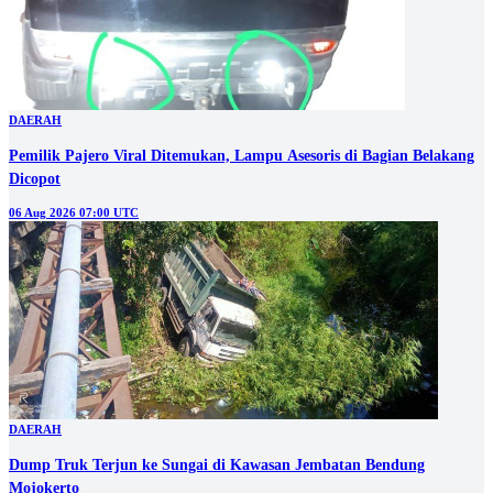
DAERAH
Pemilik Pajero Viral Ditemukan, Lampu Asesoris di Bagian Belakang
Dicopot
06 Aug 2026 07:00 UTC
DAERAH
Dump Truk Terjun ke Sungai di Kawasan Jembatan Bendung
Mojokerto