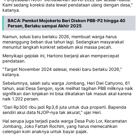
Kami sedang koreksi data lewat pendataan ulang dengan desa,"
katanya.
BACA:
Pemkot Mojokerto Beri Diskon PBB-P2 hingga 40
Persen, Berlaku sampai Akhir 2025
Namun, solusi baru berlaku 2026, membuat warga harus
menanggung beban dua tahun lagi. Sedangkan masyarakat
menuntut langkah konkret sebelum aksi massa pecah.
Menyikapi gejolak ini, Hartono berjanji akan mempercepat
pendataan.
"Target November 2024 selesai, meski baru berlaku 2026,"
katanya.
Sebelumnya, salah satu warga Jombang, Heri Dwi Cahyono, 61
tahun, asal Desa Sengon, syok melihat tagihan PBB miliknya naik
signifikan dan lonjakan ini bisa dikatakan tak masuk akal karena
naik 1.202 persen.
"Dari Rp300 ribu jadi Rp3,6 juta untuk dua properti. Bapenda
sendiri akui data NJOP-nya tak akurat," ujar Heri.
Hal serupa juga terjadi pada warga Desa Pulo Lor, Kecamatan
Jombang, Joko Fattah Rochim, yang harus memecahkan
celengan koin anaknya untuk bayar pajak.