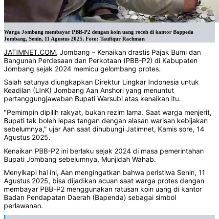
Warga Jombang membayar PBB-P2 dengan koin uang receh di kantor Bappeda
Jombang, Senin, 11 Agustus 2025. Foto: Taufiqur Rachman
JATIMNET.COM
, Jombang – Kenaikan drastis Pajak Bumi dan
Bangunan Perdesaan dan Perkotaan (PBB-P2) di Kabupaten
Jombang sejak 2024 memicu gelombang protes.
Salah satunya diungkapkan Direktur Lingkar Indonesia untuk
Keadilan (LInK) Jombang Aan Anshori yang menuntut
pertanggungjawaban Bupati Warsubi atas kenaikan itu.
"Pemimpin dipilih rakyat, bukan rezim lama. Saat warga menjerit,
Bupati tak boleh lepas tangan dengan alasan warisan kebijakan
sebelumnya," ujar Aan saat dihubungi Jatimnet, Kamis sore, 14
Agustus 2025.
Kenaikan PBB-P2 ini berlaku sejak 2024 di masa pemerintahan
Bupati Jombang sebelumnya, Munjidah Wahab.
Menyikapi hal ini, Aan mengingatkan bahwa peristiwa Senin, 11
Agustus 2025, bisa dijadikan acuan saat warga protes dengan
membayar PBB-P2 menggunakan ratusan koin uang di kantor
Badan Pendapatan Daerah (Bapenda) sebagai simbol
perlawanan.