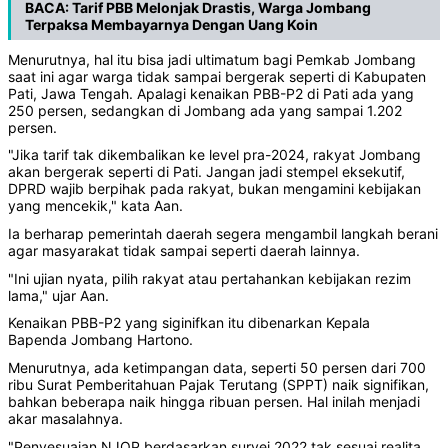
BACA:
Tarif PBB Melonjak Drastis, Warga Jombang
Terpaksa Membayarnya Dengan Uang Koin
Menurutnya, hal itu bisa jadi ultimatum bagi Pemkab Jombang
saat ini agar warga tidak sampai bergerak seperti di Kabupaten
Pati, Jawa Tengah. Apalagi kenaikan PBB-P2 di Pati ada yang
250 persen, sedangkan di Jombang ada yang sampai 1.202
persen.
"Jika tarif tak dikembalikan ke level pra-2024, rakyat Jombang
akan bergerak seperti di Pati. Jangan jadi stempel eksekutif,
DPRD wajib berpihak pada rakyat, bukan mengamini kebijakan
yang mencekik," kata Aan.
Ia berharap pemerintah daerah segera mengambil langkah berani
agar masyarakat tidak sampai seperti daerah lainnya.
"Ini ujian nyata, pilih rakyat atau pertahankan kebijakan rezim
lama," ujar Aan.
Kenaikan PBB-P2 yang siginifkan itu dibenarkan Kepala
Bapenda Jombang Hartono.
Menurutnya, ada ketimpangan data, seperti 50 persen dari 700
ribu Surat Pemberitahuan Pajak Terutang (SPPT) naik signifikan,
bahkan beberapa naik hingga ribuan persen. Hal inilah menjadi
akar masalahnya.
"Penyesuaian NJOP berdasarkan survei 2022 tak sesuai realita.