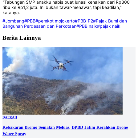
"Tabungan SMP anakku habis buat lunasi kenaikan dari Rp300
ribu ke Rp1,2 juta. Ini bukan tawar-menawar, tapi keadilan,"
katanya.
#Jombang
#PBB
#pemkot mojokerto
#PBB-P2
#Pajak Bumi dan
Bangunan Perdesaan dan Perkotaan
#PBB naik
#pajak naik
Berita Lainnya
DAERAH
Kebakaran Bromo Semakin Meluas, BPBD Jatim Kerahkan Drone
Water Spray