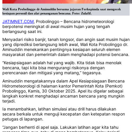
‎Wali Kota Probolinggo dr Aminuddin bersama jajaran Forkopimda saat mengecek
kesiapan personil dan alat penanganan bencana. Foto: Zulafif.
JATIMNET.COM
, Probolinggo – Bencana hidrometeorologi
berpotensi meningkat di awal musim hujan yang tengah
berlangsung saat ini.
Menyadari risiko banjir, tanah longsor, dan angin saat musim hujan
yang diprediksi berlangsung lebih awal, Wali Kota Probolinggo dr.
Aminuddin menekankan pentingnya kesiapan seluruh elemen
masyarakat dan pemerintah dalam menghadapi potensi bencana.
‎‎“Kesiapsiagaan adalah hal yang wajib. Kita tidak bisa menolak
bencana, tapi kita bisa mengurangi risikonya dengan
perencanaan dan mitigasi yang matang,” tegasnya.
‎‎Aminuddin mengatakannya dalam Apel Kesiapsiagaan Bencana
Hidrometeorologi di halaman kantor Pemerintah Kota (Pemkot)
Probolinggo, Kamis, 30 Oktober 2025. Apel itu digelar sebagai
langkah konkret menghadapi ancaman bencana yang mungkin
terjadi.
Ia menambahkan, latihan simulasi atau drill harus dilakukan
secara berkala untuk menguji kecepatan dan ketepatan respon
petugas di lapangan.
‎‎“Jangan berhenti di apel saja. Lakukan latihan agar kita tahu