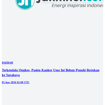
Berita Populer
#1
Hingga Empat Minggu, Upah Buruh Proyek Sekolah Rakyat Tuban
Diduga Belum Dibayar
#2
Reses di Mojoagung, Sumardi Soroti Kebutuhan Ruang Kelas Baru
dan Kesejahteraan Guru Swasta
#3
Manajer Kopdes Siap Diterjunkan, Bisnisnya Sudah Siap?
#4
Mengaku Anak Korban, Napi Jalankan Penipuan Emas Murah dari
Balik Penjara
#5