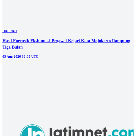
DAERAH
Terkendala Ongkos, Pasien Kanker Usus Ini Belum Penuhi Rujukan
ke Surabaya
05 Aug 2026 02:00 UTC
DAERAH
Pembangunan Gedung Poltera Senilai Rp59 Miliar Molor dari Target
Awal
04 Aug 2026 07:00 UTC
Lihat selengkapnya