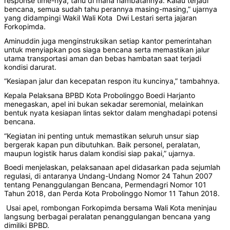
response time-nya, tahu di mana hambatannya. Kalau terjadi
bencana, semua sudah tahu perannya masing-masing,” ujarnya
yang didampingi Wakil Wali Kota Dwi Lestari serta jajaran
Forkopimda.
‎‎Aminuddin juga menginstruksikan setiap kantor pemerintahan
untuk menyiapkan pos siaga bencana serta memastikan jalur
utama transportasi aman dan bebas hambatan saat terjadi
kondisi darurat.
‎‎“Kesiapan jalur dan kecepatan respon itu kuncinya,” tambahnya.
‎Kepala Pelaksana BPBD Kota Probolinggo Boedi Harjanto
menegaskan, apel ini bukan sekadar seremonial, melainkan
bentuk nyata kesiapan lintas sektor dalam menghadapi potensi
bencana.
‎‎“Kegiatan ini penting untuk memastikan seluruh unsur siap
bergerak kapan pun dibutuhkan. Baik personel, peralatan,
maupun logistik harus dalam kondisi siap pakai,” ujarnya.
‎‎Boedi menjelaskan, pelaksanaan apel didasarkan pada sejumlah
regulasi, di antaranya Undang-Undang Nomor 24 Tahun 2007
tentang Penanggulangan Bencana, Permendagri Nomor 101
Tahun 2018, dan Perda Kota Probolinggo Nomor 11 Tahun 2018.
‎‎ Usai apel, rombongan Forkopimda bersama Wali Kota meninjau
langsung berbagai peralatan penanggulangan bencana yang
dimiliki BPBD.