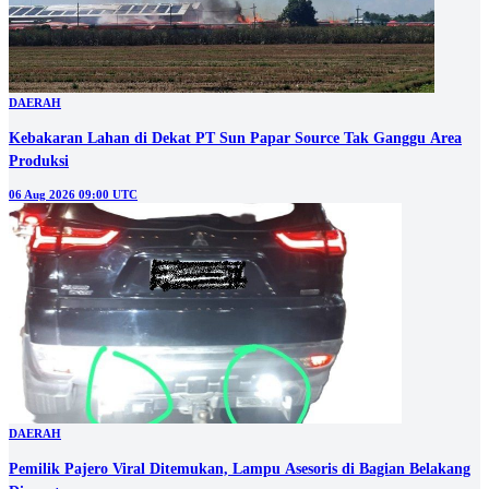
DAERAH
Kebakaran Lahan di Dekat PT Sun Papar Source Tak Ganggu Area
Produksi
06 Aug 2026 09:00 UTC
DAERAH
Pemilik Pajero Viral Ditemukan, Lampu Asesoris di Bagian Belakang