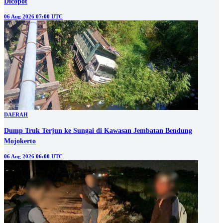
Dicopot
06 Aug 2026 07:00 UTC
DAERAH
Dump Truk Terjun ke Sungai di Kawasan Jembatan Bendung
Mojokerto
06 Aug 2026 06:00 UTC