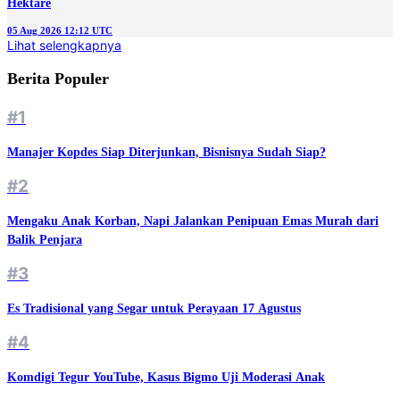
Hektare
05 Aug 2026 12:12 UTC
Lihat selengkapnya
Berita Populer
#1
Manajer Kopdes Siap Diterjunkan, Bisnisnya Sudah Siap?
#2
Mengaku Anak Korban, Napi Jalankan Penipuan Emas Murah dari
Balik Penjara
#3
Es Tradisional yang Segar untuk Perayaan 17 Agustus
#4
Komdigi Tegur YouTube, Kasus Bigmo Uji Moderasi Anak