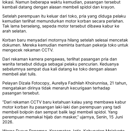
lokasi. Namun beberapa waktu kemudian, pasangan tersebut
kembali datang dengan alasan membeli spidol dan krayon.
Setelah perempuan itu keluar dari toko, pria yang diduga pelaku
kemudian terlihat memundurkan motor korban secara perlahan.
Tak lama berselang, sepeda motor tersebut dibawa kabur ke
arah selatan.
Korban baru menyadari motornya hilang setelah selesai mencetak
dokumen. Mereka kemudian meminta bantuan pekerja toko untuk
mengecek rekaman CCTV.
Dari rekaman kamera pengawas, terlihat pasangan pria dan
wanita tersebut diduga sebagai pelaku pencurian. Keduanya
sebelumnya sempat dua kali datang ke toko dengan alasan
membeli alat tulis.
Pelayan Dizala Fotocopy, Aurellya Fadhilah Khoirunnisa, 21 tahun,
mengatakan dirinya tidak menaruh kecurigaan terhadap
pasangan tersebut.
“Dari rekaman CCTV baru ketahuan kalau yang membawa kabur
motor korban itu pasangan laki-laki dan perempuan yang tadi
membeli bolpoin dan sempat balik lagi membeli spidol. Yang
perempuan memakai hijab dan masker,” ujarnya, Senin, 15 Juni
2026.
Warga Dusun Penompo, Kecamatan Jetis, Kabupaten Mojokerto