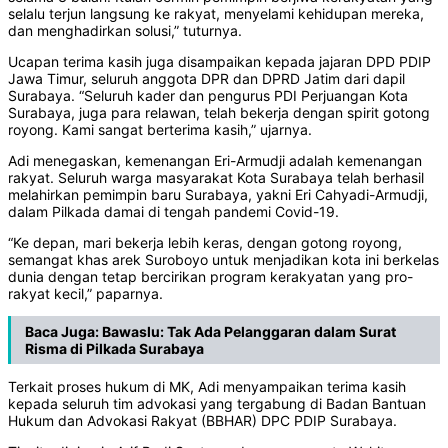
selalu terjun langsung ke rakyat, menyelami kehidupan mereka,
dan menghadirkan solusi,” tuturnya.
Ucapan terima kasih juga disampaikan kepada jajaran DPD PDIP
Jawa Timur, seluruh anggota DPR dan DPRD Jatim dari dapil
Surabaya. “Seluruh kader dan pengurus PDI Perjuangan Kota
Surabaya, juga para relawan, telah bekerja dengan spirit gotong
royong. Kami sangat berterima kasih,” ujarnya.
Adi menegaskan, kemenangan Eri-Armudji adalah kemenangan
rakyat. Seluruh warga masyarakat Kota Surabaya telah berhasil
melahirkan pemimpin baru Surabaya, yakni Eri Cahyadi-Armudji,
dalam Pilkada damai di tengah pandemi Covid-19.
“Ke depan, mari bekerja lebih keras, dengan gotong royong,
semangat khas arek Suroboyo untuk menjadikan kota ini berkelas
dunia dengan tetap bercirikan program kerakyatan yang pro-
rakyat kecil,” paparnya.
Baca Juga:
Bawaslu: Tak Ada Pelanggaran dalam Surat
Risma di Pilkada Surabaya
Terkait proses hukum di MK, Adi menyampaikan terima kasih
kepada seluruh tim advokasi yang tergabung di Badan Bantuan
Hukum dan Advokasi Rakyat (BBHAR) DPC PDIP Surabaya.