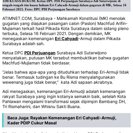
TIM KUASA HUKUM: Ketua DPC PDI Perjuangan Surabaya Adi Sutarwijono di
tengah-tengah tim kuasa hukum Eri Cahyadi-Armuji dalam gugatan di MK, Selasa 16
Februari 2021. Foto: DPC PDI Perjuangan Surabaya
ATIMNET.COM, Surabaya - Mahkamah Konstitusi (MK) menolak
gugatan yang diajukan pasangan calon (Paslon) Machfud Arifin-
Mujiaman terkait hasil Pilkada Kota Surabaya dalam sidang pleno
terbuka, Selasa 16 Februari 2021. Dengan demikian, MK
menegaskan kemenangan
Eri Cahyadi
-Armuji dalam Pilkada
Surabaya adalah sah.
Ketua DPC
PDI Perjuangan
Surabaya Adi Sutarwijono
menyatakan, putusan MK tersebut membuktikan bahwa gugatan
Machfud-Mujiaman tidak berdasar.
“Jelas bahwa apa-apa yang dituduhkan terhadap Eri-Armuji tidak
benar. Termasuk tudingan ke Bu Risma menyalahgunakan
wewenang juga tidak benar,” kata Adi sapaan akrabnya.
Adi menegaskan, kemenangan Eri-Armudji adalah kemenangan
rakyat Surabaya yang ingin kotanya semakin baik, setelah Kota
Pahlawan mengalami transformasi sejak dipimpin Bambang DH,
Tri Rismaharini, dan Whisnu Sakti Buana.
Baca Juga:
Rayakan Kemenangan Eri Cahyadi-Armuji,
Kader PDIP Cukur Masal