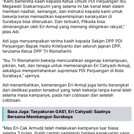
“Kami berterima kasih kepada Ketua Umum PDI Perjuangan Ibu
Megawati Soekarnoputri yang selama ini tak kenal lelah dalam
memberi nasihat, semangat, dan instruksi kepada kami untuk
bekerja keras memastikan kepemimpinan kerakyatan di
Surabaya bisa diteruskan. Dan terbukti, Pilkada bisa
dimenangkan oleh Eri-Armuji yang memang diinginkan rakyat,”
jelas Adi.
Adi juga menyampaikan terima kasih kepada Sekjen DPP PDI
Perjuangan Bapak Hasto Kristiyanto dan seluruh jajaran DPP,
terutama Ketua DPP Tri Rismaharini.
“Ibu Tri Rismaharini bekerja mencurahkan segenap kemampuan,
pikiran, hati, dan tenaga untuk memenangkan Eri Cahyadi-Armuji,
sekaligus mempertahankan supremasi PDI Perjuangan di Kota
Surabaya,” ujarnya.
Adi menambahkan, kemenangan Eri-Armuji juga tentu berangkat
dari dedikasi paslon tersebut yang telah bekerja tanpa kenal lelah
selama masa kampanye, pada hari coblosan dan setelah
coblosan.
Baca Juga:
Tasyakuran GAS1, Eri Cahyadi: Saatnya
Bersama Membangun Surabaya
“Mas Eri-Cak Armudji telah melakukan kampanye luar biasa
selama 3 bulan. Itulah cermin pemimpin berjiwa kerakyatan yang