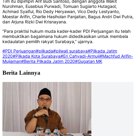
Tim itu dipimpin Arif Budi Santoso, dengan anggota Wakit
Nurohman, Eusebius Purwadi, Tomuan Sugiarto Hutagaol,
Achmad Syaiful, Rio Dedy Heryawan, Vico Dedy Lestyanto,
Moestar Arifin, Charlie Hasiholan Panjaitan, Bagus Andri Dwi Putra,
dan Arjuna Rizki Dwi Krisnayana.
“Para praktisi hukum muda kader-kader PDI Perjuangan itu telah
membuktikan bagaimana hukum didedikasikan untuk membela
kedaulatan pemilih rakyat Surabaya,” ujarnya.
#PDI Perjuangan
#pilkada
#pilwali surabaya
#Pilkada Jatim
2020
#Pilkada Kota Surabaya
#Eri Cahyadi-Armuji
#Machfud Arifin-
Mujiaman
#Berita Pilkada Jatim 2020
#Gugatan MK
Berita Lainnya