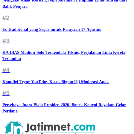
Mengaku Anak Korban, Napi Jalankan Penipuan Emas Murah dari
Balik Penjara
#2
Es Tradisional yang Segar untuk Perayaan 17 Agustus
#3
KA BIAS Madiun-Solo Terkendala Teknis, Perjalanan Lima Kereta
Terlambat
#4
Komdigi Tegur YouTube, Kasus Bigmo Uji Moderasi Anak
#5
Persebaya Juara Piala Presiden 2026, Bonek Konvoi Rayakan Gelar
Perdana