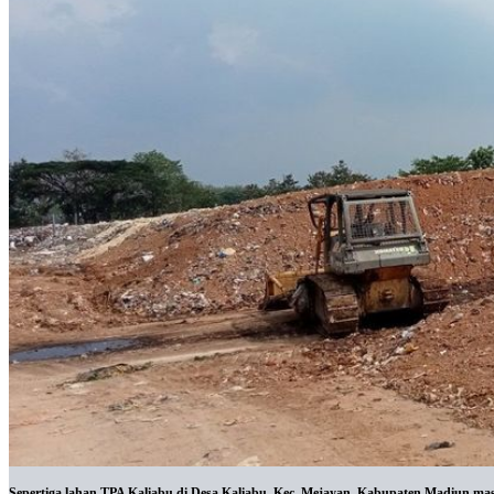
Sepertiga lahan TPA Kaliabu di Desa Kaliabu, Kec. Mejayan, Kabupaten Madiun mas