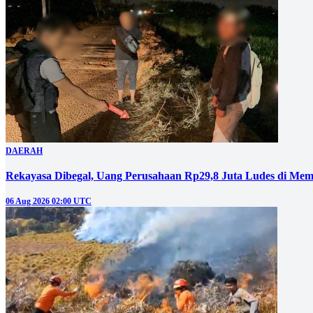
DAERAH
Rekayasa Dibegal, Uang Perusahaan Rp29,8 Juta Ludes di Mem
06 Aug 2026 02:00 UTC