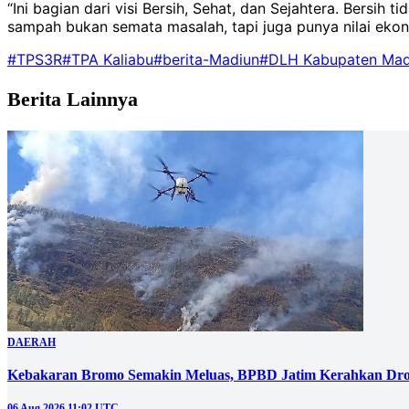
“Ini bagian dari visi Bersih, Sehat, dan Sejahtera. Bersih
sampah bukan semata masalah, tapi juga punya nilai ekono
#TPS3R
#TPA Kaliabu
#berita-Madiun
#DLH Kabupaten Mad
Berita Lainnya
DAERAH
Kebakaran Bromo Semakin Meluas, BPBD Jatim Kerahkan Dro
06 Aug 2026 11:02 UTC