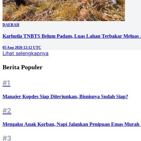
DAERAH
Karhutla TNBTS Belum Padam, Luas Lahan Terbakar Meluas J
05 Aug 2026 12:12 UTC
Lihat selengkapnya
Berita Populer
#1
Manajer Kopdes Siap Diterjunkan, Bisnisnya Sudah Siap?
#2
Mengaku Anak Korban, Napi Jalankan Penipuan Emas Murah d
#3