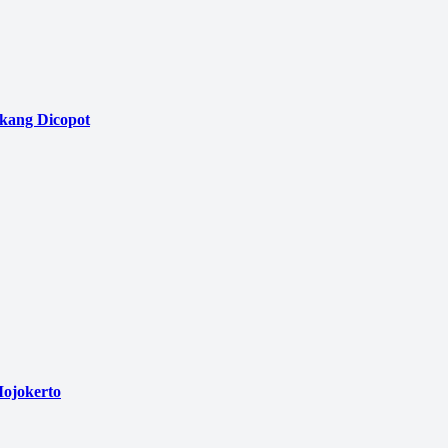
akang Dicopot
ojokerto