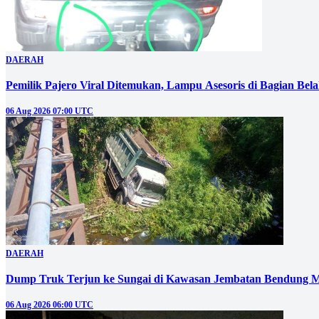
DAERAH
Pemilik Pajero Viral Ditemukan, Lampu Asesoris di Bagian Bel
06 Aug 2026 07:00 UTC
DAERAH
Dump Truk Terjun ke Sungai di Kawasan Jembatan Bendung M
06 Aug 2026 06:00 UTC