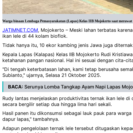
Warga binaan Lembaga Pemasyarakatan (Lapas) Kelas IIB Mojokerto saat merawat 
JATIMNET.COM
, Mojokerto – Meski lahan terbatas kar
ikan lele di 44 kolam bioflok.
Tidak hanya itu, 10 ekor kambing jenis Jawa juga ditern
Kepala Lapas (Kalapas) Kelas IIB Mojokerto Rudi Krist
ketahanan pangan nasional. Hal ini sesuai dengan cita-cit
"Di tengah keterbatasan lahan, kami tetap berusaha se
Subianto," ujarnya, Selasa 21 Oktober 2025.
BACA:
Serunya Lomba Tangkap Ayam Napi Lapas Mojok
Rudy lantas menjelaskan produktivitas ternak ikan lele di
secara bergilir setiap dua hingga lima hari sekali.
Hasil panen itu dikonsumsi sebagai lauk pauk para warga
dapur lapas," tambahnya.
Adapun pengelolaan ternak lele tersebut ditugaskan kep