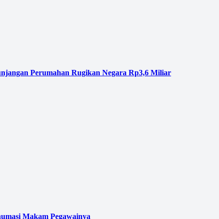
njangan Perumahan Rugikan Negara Rp3,6 Miliar
kshumasi Makam Pegawainya