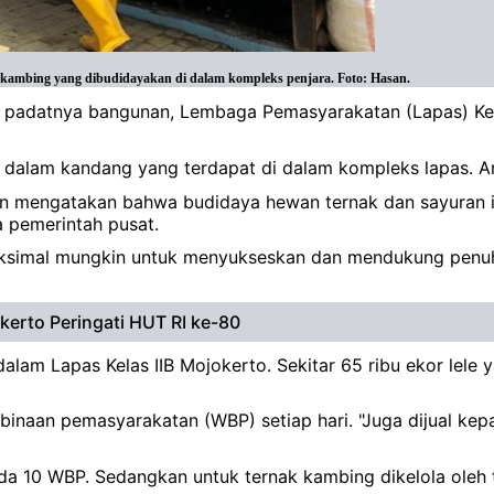
kambing yang dibudidayakan di dalam kompleks penjara. Foto: Hasan.
ena padatnya bangunan, Lembaga Pemasyarakatan (Lapas) 
ak dalam kandang yang terdapat di dalam kompleks lapas. A
iawan mengatakan bahwa budidaya hewan ternak dan sayura
a pemerintah pusat.
maksimal mungkin untuk menyukseskan dan mendukung penu
erto Peringati HUT RI ke-80
 dalam Lapas Kelas IIB Mojokerto. Sekitar 65 ribu ekor lele
 binaan pemasyarakatan (WBP) setiap hari. "Juga dijual k
ada 10 WBP. Sedangkan untuk ternak kambing dikelola oleh