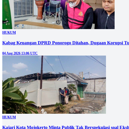
HUKUM
Kabag Keuangan DPRD Ponorogo Ditahan, Dugaan Korupsi Tu
04 Aug 2026 13:06 UTC
HUKUM
Kajari Kota Mojokerto Minta Publik Tak Berspekulasi soal E