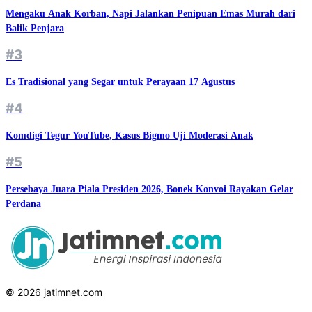
Mengaku Anak Korban, Napi Jalankan Penipuan Emas Murah dari
Balik Penjara
#3
Es Tradisional yang Segar untuk Perayaan 17 Agustus
#4
Komdigi Tegur YouTube, Kasus Bigmo Uji Moderasi Anak
#5
Persebaya Juara Piala Presiden 2026, Bonek Konvoi Rayakan Gelar
Perdana
© 2026 jatimnet.com