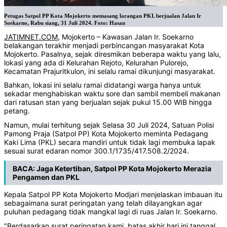
Petugas Satpol PP Kota Mojokerto memasang larangan PKL berjualan Jalan Ir
Soekarno, Rabu siang, 31 Juli 2024. Foto: Hasan
JATIMNET.COM
, Mojokerto – Kawasan Jalan Ir. Soekarno
belakangan terakhir menjadi perbincangan masyarakat Kota
Mojokerto. Pasalnya, sejak diresmikan beberapa waktu yang lalu,
lokasi yang ada di Kelurahan Rejoto, Kelurahan Pulorejo,
Kecamatan Prajuritkulon, ini selalu ramai dikunjungi masyarakat.
Bahkan, lokasi ini selalu ramai didatangi warga hanya untuk
sekadar menghabiskan waktu sore dan sambil membeli makanan
dari ratusan stan yang berjualan sejak pukul 15.00 WIB hingga
petang.
Namun, mulai terhitung sejak Selasa 30 Juli 2024, Satuan Polisi
Pamong Praja (Satpol PP) Kota Mojokerto meminta Pedagang
Kaki Lima (PKL) secara mandiri untuk tidak lagi membuka lapak
sesuai surat edaran nomor 300.1/1735/417.508.2/2024.
BACA:
Jaga Ketertiban, Satpol PP Kota Mojokerto Merazia
Pengamen dan PKL
Kepala Satpol PP Kota Mojokerto Modjari menjelaskan imbauan itu
sebagaimana surat peringatan yang telah dilayangkan agar
puluhan pedagang tidak mangkal lagi di ruas Jalan Ir. Soekarno.
"Berdasarkan surat peringatan kami, batas akhir hari ini tanggal