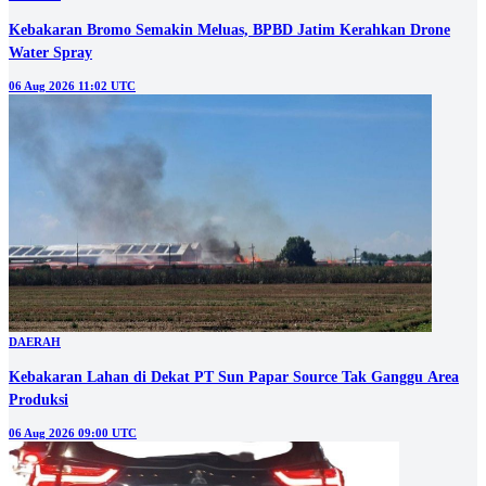
Kebakaran Bromo Semakin Meluas, BPBD Jatim Kerahkan Drone
Water Spray
06 Aug 2026 11:02 UTC
DAERAH
Kebakaran Lahan di Dekat PT Sun Papar Source Tak Ganggu Area
Produksi
06 Aug 2026 09:00 UTC