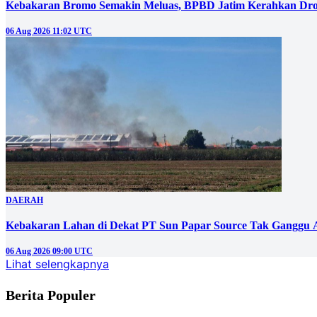
Kebakaran Bromo Semakin Meluas, BPBD Jatim Kerahkan Dro
06 Aug 2026 11:02 UTC
DAERAH
Kebakaran Lahan di Dekat PT Sun Papar Source Tak Ganggu 
06 Aug 2026 09:00 UTC
Lihat selengkapnya
Berita Populer