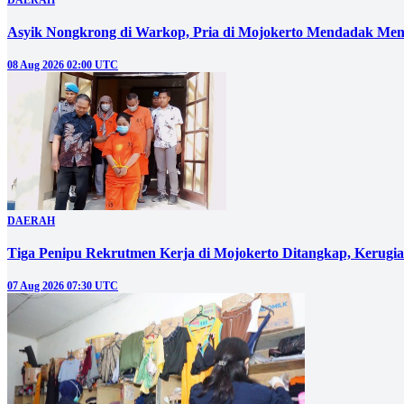
Asyik Nongkrong di Warkop, Pria di Mojokerto Mendadak Men
08 Aug 2026 02:00 UTC
DAERAH
Tiga Penipu Rekrutmen Kerja di Mojokerto Ditangkap, Kerugi
07 Aug 2026 07:30 UTC