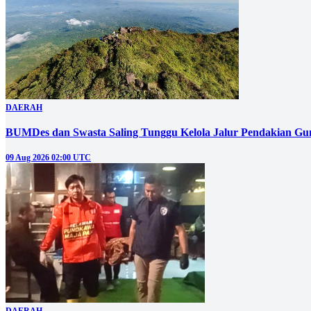
DAERAH
BUMDes dan Swasta Saling Tunggu Kelola Jalur Pendakian G
09 Aug 2026 02:00 UTC
DAERAH