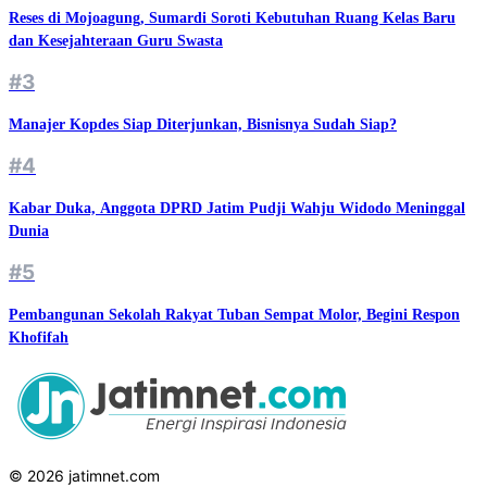
Reses di Mojoagung, Sumardi Soroti Kebutuhan Ruang Kelas Baru
dan Kesejahteraan Guru Swasta
#3
Manajer Kopdes Siap Diterjunkan, Bisnisnya Sudah Siap?
#4
Kabar Duka, Anggota DPRD Jatim Pudji Wahju Widodo Meninggal
Dunia
#5
Pembangunan Sekolah Rakyat Tuban Sempat Molor, Begini Respon
Khofifah
© 2026 jatimnet.com