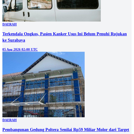
DAERAH
Terkendala Ongkos, Pasien Kanker Usus Ini Belum Penuhi Rujukan
ke Surabaya
05 Aug 2026 02:00 UTC
DAERAH
Pembangunan Gedung Poltera Senilai Rp59 Miliar Molor dari Target