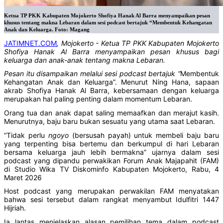
Ketua TP PKK Kabupaten Mojokerto Shofiya Hanak Al Barra menyampaikan pesan
khusus tentang makna Lebaran dalam sesi podcast bertajuk “Membentuk Kehangatan
Anak dan Keluarga. Foto: Magang
JATIMNET.COM
, Mojokerto - Ketua TP PKK Kabupaten Mojokerto
Shofiya Hanak Al Barra
menyampaikan pesan khusus bagi
keluarga dan anak-anak tentang makna Lebaran.
Pesan itu disampaikan melalui sesi podcast bertajuk “
Membentuk
Kehangatan Anak dan Keluarga”. Menurut Ning Hana, sapaan
akrab Shofiya Hanak Al Barra, kebersamaan dengan keluarga
merupakan hal paling penting dalam momentum Lebaran.
Orang tua dan anak dapat saling memaafkan dan merajut kasih.
Menurutnya, baju baru bukan sesuatu yang utama saat Lebaran.
“Tidak perlu
ngoyo
(bersusah payah) untuk membeli baju baru
yang terpenting bisa bertemu dan berkumpul di hari Lebaran
bersama keluarga jauh lebih bermakna” ujarnya dalam sesi
podcast yang dipandu perwakikan Forum Anak Majapahit (FAM)
di Studio Wika TV Diskominfo Kabupaten Mojokerto, Rabu, 4
Maret 2026
Host podcast yang merupakan perwakilan FAM menyatakan
bahwa sesi tersebut dalam rangkat menyambut Idulfitri 1447
Hijriah.
Ia lantas menjelaskan alasan pemilihan tema dalam podcast