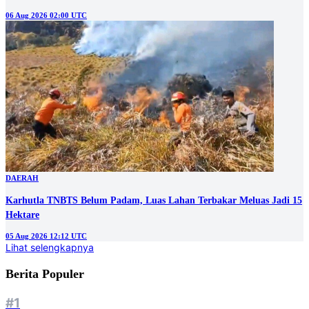
06 Aug 2026 02:00 UTC
DAERAH
Karhutla TNBTS Belum Padam, Luas Lahan Terbakar Meluas Jadi 15
Hektare
05 Aug 2026 12:12 UTC
Lihat selengkapnya
Berita Populer
#1