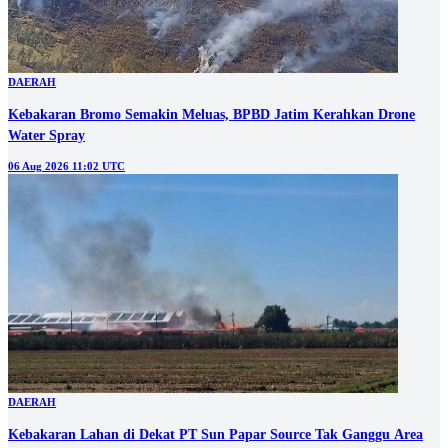
DAERAH
Kebakaran Bromo Semakin Meluas, BPBD Jatim Kerahkan Drone
Water Spray
06 Aug 2026 11:02 UTC
DAERAH
Kebakaran Lahan di Dekat PT Sun Papar Source Tak Ganggu Area