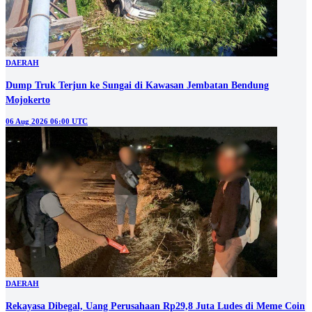
DAERAH
Dump Truk Terjun ke Sungai di Kawasan Jembatan Bendung
Mojokerto
06 Aug 2026 06:00 UTC
DAERAH
Rekayasa Dibegal, Uang Perusahaan Rp29,8 Juta Ludes di Meme Coin