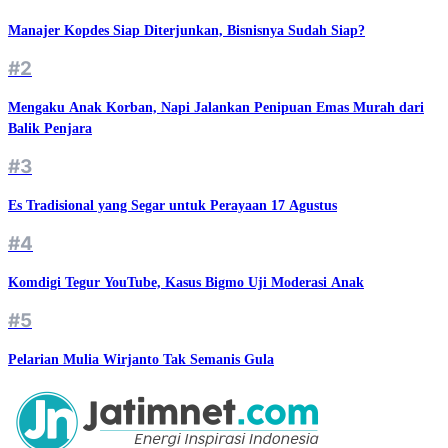
Manajer Kopdes Siap Diterjunkan, Bisnisnya Sudah Siap?
#2
Mengaku Anak Korban, Napi Jalankan Penipuan Emas Murah dari
Balik Penjara
#3
Es Tradisional yang Segar untuk Perayaan 17 Agustus
#4
Komdigi Tegur YouTube, Kasus Bigmo Uji Moderasi Anak
#5
Pelarian Mulia Wirjanto Tak Semanis Gula