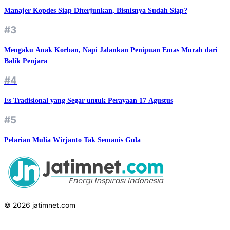
Manajer Kopdes Siap Diterjunkan, Bisnisnya Sudah Siap?
#3
Mengaku Anak Korban, Napi Jalankan Penipuan Emas Murah dari
Balik Penjara
#4
Es Tradisional yang Segar untuk Perayaan 17 Agustus
#5
Pelarian Mulia Wirjanto Tak Semanis Gula
© 2026 jatimnet.com