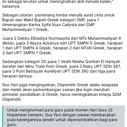
ini sebagai lecutan untuk meningkatkan skill menulis kalian,"
tukasnya.
Sebagai catatan pemenang lomba menulis surat cinta untuk
Bupati dan Wakil Bupati Gresik kategori SMP, juara 1
dimenangkan Karina Syifa Nuur Callysta dari SMP
Muhammadiyah 1 Gresik.
Juara 2 Debby Ellzadiya Nurmasyita dari MTs Muhammadiyah 9
Wotan, juara 3 Keyza Azkanya dari UPT SMPN 5 Gresik, harapan
1 dari UPT SMPN 4 Gresik, harapan 2 dari MTsN Gresik, harapan
3 dari UPT SMPN 1 Gresik.
Sedangkan kategori SD juara 1 diraih Keisha Qonitah El Haniyah
Aarafat dari Minu Trate Putri Gresik, juara 2 Risky UPT SDN 387,
juara 3 Putri Batrisyah Aureliyah UPT SDN 360 dan tiga juara
harapan lainnya.
Gus Yani juga mengingatkan, Dispendik Gresik selalu waspada
dan melek akan perkembangan zaman jika ingin merubah
atmosfer pendidikan di Gresik, harus meningkatkan kinerja SDM
Dispendik.
Untuk menghormati para guru pada momen Hari Guru 25
Nopember kemarin, Gus Yani dengan piawai membacakan
puisi karangannya sendiri untuk dipersembahkan bagi para
guru.