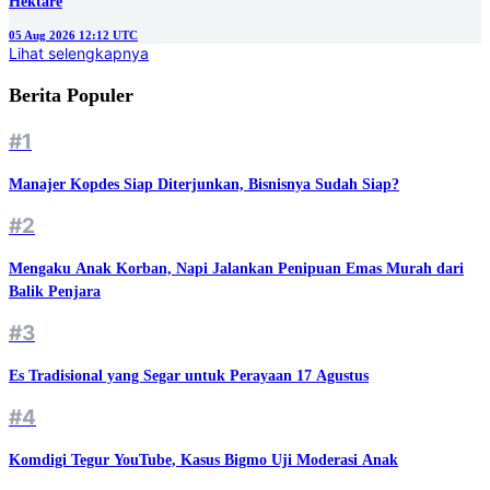
Hektare
05 Aug 2026 12:12 UTC
Lihat selengkapnya
Berita Populer
#1
Manajer Kopdes Siap Diterjunkan, Bisnisnya Sudah Siap?
#2
Mengaku Anak Korban, Napi Jalankan Penipuan Emas Murah dari
Balik Penjara
#3
Es Tradisional yang Segar untuk Perayaan 17 Agustus
#4
Komdigi Tegur YouTube, Kasus Bigmo Uji Moderasi Anak