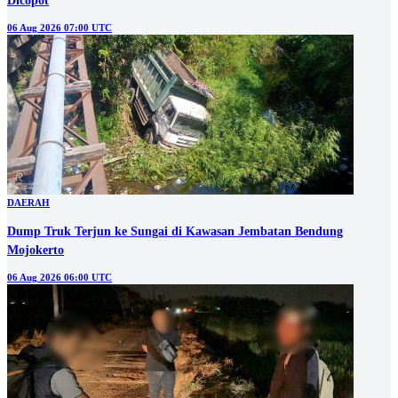
Dicopot
06 Aug 2026 07:00 UTC
DAERAH
Dump Truk Terjun ke Sungai di Kawasan Jembatan Bendung
Mojokerto
06 Aug 2026 06:00 UTC