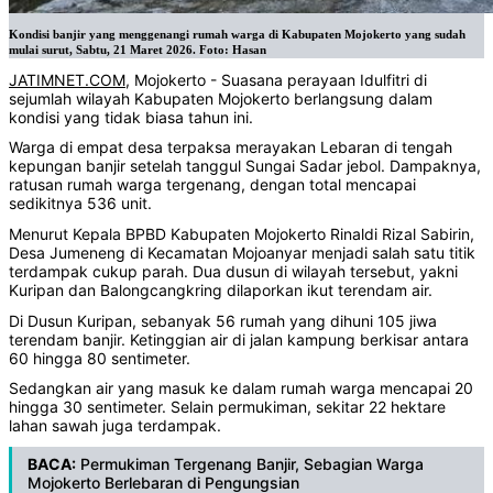
Kondisi banjir yang menggenangi rumah warga di Kabupaten Mojokerto yang sudah
mulai surut, Sabtu, 21 Maret 2026. Foto: Hasan
JATIMNET.COM
, Mojokerto - Suasana perayaan Idulfitri di
sejumlah wilayah Kabupaten Mojokerto berlangsung dalam
kondisi yang tidak biasa tahun ini.
Warga di empat desa terpaksa merayakan Lebaran di tengah
kepungan banjir setelah tanggul Sungai Sadar jebol. Dampaknya,
ratusan rumah warga tergenang, dengan total mencapai
sedikitnya 536 unit.
Menurut Kepala BPBD Kabupaten Mojokerto Rinaldi Rizal Sabirin,
Desa Jumeneng di Kecamatan Mojoanyar menjadi salah satu titik
terdampak cukup parah. Dua dusun di wilayah tersebut, yakni
Kuripan dan Balongcangkring dilaporkan ikut terendam air.
Di Dusun Kuripan, sebanyak 56 rumah yang dihuni 105 jiwa
terendam banjir. Ketinggian air di jalan kampung berkisar antara
60 hingga 80 sentimeter.
Sedangkan air yang masuk ke dalam rumah warga mencapai 20
hingga 30 sentimeter. Selain permukiman, sekitar 22 hektare
lahan sawah juga terdampak.
BACA:
Permukiman Tergenang Banjir, Sebagian Warga
Mojokerto Berlebaran di Pengungsian