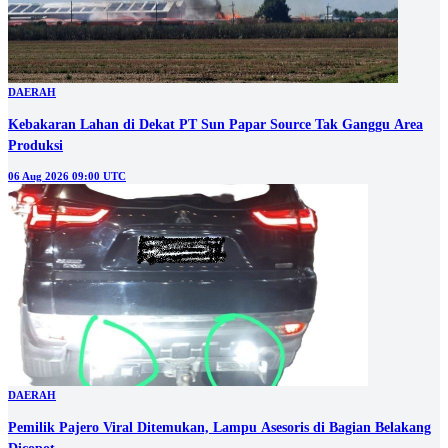
DAERAH
Kebakaran Lahan di Dekat PT Sun Papar Source Tak Ganggu Area
Produksi
06 Aug 2026 09:00 UTC
DAERAH
Pemilik Pajero Viral Ditemukan, Lampu Asesoris di Bagian Belakang