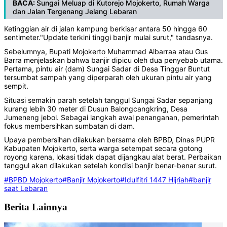
BACA:
Sungai Meluap di Kutorejo Mojokerto, Rumah Warga
dan Jalan Tergenang Jelang Lebaran
Ketinggian air di jalan kampung berkisar antara 50 hingga 60
sentimeter."Update terkini tinggi banjir mulai surut," tandasnya.
Sebelumnya, Bupati Mojokerto Muhammad Albarraa atau Gus
Barra menjelaskan bahwa banjir dipicu oleh dua penyebab utama.
Pertama, pintu air (dam) Sungai Sadar di Desa Tinggar Buntut
tersumbat sampah yang diperparah oleh ukuran pintu air yang
sempit.
Situasi semakin parah setelah tanggul Sungai Sadar sepanjang
kurang lebih 30 meter di Dusun Balongcangkring, Desa
Jumeneng jebol. Sebagai langkah awal penanganan, pemerintah
fokus membersihkan sumbatan di dam.
Upaya pembersihan dilakukan bersama oleh BPBD, Dinas PUPR
Kabupaten Mojokerto, serta warga setempat secara gotong
royong karena, lokasi tidak dapat dijangkau alat berat. Perbaikan
tanggul akan dilakukan setelah kondisi banjir benar-benar surut.
#BPBD Mojokerto
#Banjir Mojokerto
#Idulfitri 1447 Hijriah
#banjir
saat Lebaran
Berita Lainnya