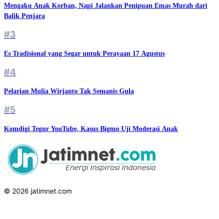
Mengaku Anak Korban, Napi Jalankan Penipuan Emas Murah dari
Balik Penjara
#3
Es Tradisional yang Segar untuk Perayaan 17 Agustus
#4
Pelarian Mulia Wirjanto Tak Semanis Gula
#5
Komdigi Tegur YouTube, Kasus Bigmo Uji Moderasi Anak
© 2026 jatimnet.com