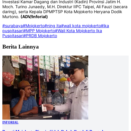
Investasi Kamar Dagang dan Industri (Kadin) Provinsi Jatim H.
Moch. Turino Junaedy, M.H. Direktur IIPC Taipei, Ali Fauzi (secara
daring), serta Kepala DPMPTSP Kota Mojokerto Heryana Dodik
Murtono.
(ADV/Inforial)
#surabaya
#Mojokerto
#ning ita
#wali kota mojokerto
#ika
puspitasari
#MPP Mojokerto
#Wali Kota Mojokerto Ika
Puspitasari
#PRDB Mojokerto
Berita Lainnya
INFORIAL