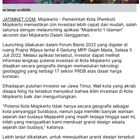
no image available
JATIMNET.COM
, Mojokerto - Pemerintah Kota (Pemkot)
Mojokerto memastikan izin investasi lebih cepat dan mudah, salah
satunya dengan melaunching aplikasi “Mojokerto 1 Idaman”
akronim dari Mojokerto Dalam Genggaman.
Launching dilakukan dalam Forum Bisnis 2022 yang digelar di
ruang Prajna Wijaya lantai 4 Gedung MPP Gajah Mada, Selasa 5
Juli 2022. Melalui aplikasi tersebut, investor dapat melihat
informasi lengkap potensi investasi di Kota Mojokerto yang
disajikan secara geografis dengan memadukan teknologi
geotagging yang terbagi 17 sektor PRDB atas dasar harga
konstan.
Dihadapan puluhan Investor se-Jawa Timur, Wali kota yang akrab
disapa Ning Ita tersebut menyebut bahwa iklim investasi di Kota
Mojokerto baik dan menguntungkan.
"Potensi Kota Mojokerto tidak hanya secara geografis sebagai
kota penyangga Surabaya, namun juga memiliki banyak warisan
sejarah dan budaya Majapahit yang masih terjaga hingga saat ini,
inilah yang menguatkan kami membuat grand design wisata
sejarah dan budaya," katanya.
Lebih lanjut dikatakan, untuk mewujudkan grand design tersebut