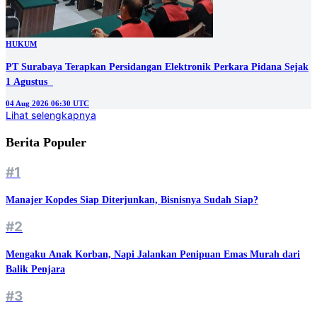
HUKUM
PT Surabaya Terapkan Persidangan Elektronik Perkara Pidana Sejak
1 Agustus
04 Aug 2026 06:30 UTC
Lihat selengkapnya
Berita Populer
#1
Manajer Kopdes Siap Diterjunkan, Bisnisnya Sudah Siap?
#2
Mengaku Anak Korban, Napi Jalankan Penipuan Emas Murah dari
Balik Penjara
#3