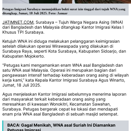
Petugas Imigrasi Surabaya menunjukkan bukti surat izin tinggal dari tujuh WNA yang
ditangkap, Jumat, 18 Juli 2025. Foto: Januar
JATIMNET.COM
, Surabaya – Tujuh Warga Negara Asing (WNA)
dari Bangladesh dan Malaysia ditangkap Kantor Imigrasi Kelas I
Khusus TPI Surabaya.
Ketujuh WNA ini diduga melakukan pelanggaran keimigrasian
setelah dilakukan operasi Wirawaspada yang dilakukan di
Surabaya Raya, seperti Kota Surabaya, Kabupaten Sidoarjo, dan
Kabupaten Mojokerto.
“Petugas kami mengamankan enam WNA asal Bangladesh dan
satu WNA asal Malaysia. Operasi ini merupakan bagian dari
pengawasan intensif terhadap keberadaan orang asing di wilayah
kerja kami,” kata Kepala Kantor Imigrasi Surabaya Agus Winarto,
Jumat, 18 Juli 2025.
Agus menjelaskan Kantor Imigrasi sebelumnya menerima laporan
dari masyarakat terkait keberadaan orang asing yang
meresahkan di kawasan Wonokitri, Kecamatan Sawahan,
Surabaya. Petugas bergerak cepat ke lokasi dan mendapati
enam pria WNA asal Bangladesh di sebuah masjid setempat.
BACA:
Gagal Menikah, WNA asal Suriah Ini Diamankan
Petugas Imigrasi