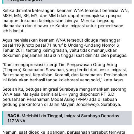
Ketika dimintai keterangan, keenam WNA tersebut berinisial WN,
MSH, MN, SR, MY, dan MM tidak dapat menunjukkan paspor
maupun dokumen keimigrasian lainnya. Mereka langsung
diamankan dan dibawa ke Kantor Imigrasi untuk pemeriksaan
lebih lanjut.
Agus menjelaskan keenam WNA tersebut diduga melanggar
pasal 116 juncto pasal 71 huruf b Undang-Undang Nomor 6
Tahun 2011 tentang Keimigrasian, yaitu tidak menunjukkan
dokumen perjalanan atau izin tinggal saat diminta oleh petugas.
“Kami mengapresiasi sinergi Tim Pengawasan Orang Asing
(Timpora) Kecamatan Sawahan, yang terdiri dari unsur Imigrasi,
Bakesbangpol, Kepolisian, Koramil, dan Kecamatan. Penindakan
ini tidak akan berhasil tanpa kolaborasi yang solid,” kata Agus.
Setelah itu, petugas Imigrasi Surabaya mengamankam seorang
WNA asal Malaysia berinisial LHH yang disponsori PT S.D
perusahaan Penanaman Modal Asing (PMA) ada di sebuah
gedung perkantoran di Jalan Mayjen Jonosewojo, Surabaya.
BACA:
Melebihi Izin Tinggal, Imigrasi Surabaya Deportasi
117 WNA
Namun, saat dicek ke lapangan, perusahaan tersebut ternyata