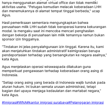
hanya menggunakan alamat virtual office dan tidak memiliki
aktivitas usaha. "Petugas kemudian melacak keberadaan LHH
dan menemukannya di alamat tempat tinggal berbeda," ucap
Agus.
Hasil pemeriksaan sementara mengungkapkan bahwa
perusahaan milik LHH sudah tidak beroperasi karena kekurangan
modal. Ia mengaku saat ini mencoba mencari penghasilan
dengan bekerja di perusahaan lain milik temannya namun bukan
sponsor izin tinggalnya.
“Tindakan ini jelas penyalahgunaan izin tinggal. Karena itu, kami
akan menjatuhkan tindakan administratif keimigrasian berupa
pendeportasian terhadap yang bersangkutan ke negara asalnya,”
kata Agus.
Agus menjelaskan operasi wirawaspada dilakukan guna
memperkuat pengawasan terhadap keberadaan orang asing di
Indonesia.
“Setiap orang asing yang berada di Indonesia wajib tunduk pada
aturan hukum. Ini bukan semata urusan administrasi, tetapi
bagian dari upaya menjaga kedaulatan dan martabat negara,”
kata Agus.
#Imigrasi
#WNA
#kantor imigrasi surabaya
#Pelanggaran imigrasi