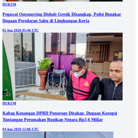
HUKUM
Pegawai Outsourcing Dishub Gresik Ditangkap, Polisi Bongkar
Dugaan Peredaran Sabu di Lingkungan Kerja
05 Aug 2026 05:46 UTC
HUKUM
Kabag Keuangan DPRD Ponorogo Ditahan, Dugaan Korupsi
Tunjangan Perumahan Rugikan Negara Rp3,6 Miliar
04 Aug 2026 13:06 UTC