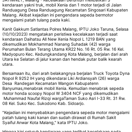
kendaraan yakni truk, mobil Xenia dan 1 motor terjadi di Jalan
Randuagung Desa Randuagung Kecamatan Singosari Kabupaten
Malang. Akibat kejadian ini pengendara sepeda bermotor
mengalami patah tulang pada kaki.
Kanit Gakkum Satlantas Polres Malang, IPTU Joko Taruna, Selasa
(10/10/2023) mengatakan peristiwa kecelakaan terjadi saat
kendaraan Daihatsu All New Xenia Nopol L 1219 BAN yang
dikemudikan Mokhammad Nanang Suhadak (42) warga
Perumahan Bulan Terang Utama KR22 No. 16 Rt. 05 Rw. 16 Kel.
Madyopuro Kec. Kedungkandang Kota Malang, berjalan dari arah
Utara ke Selatan di jalur kanan dan hendak putar balik kearah
utara.
Bersamaan itu, dari arah belakangnya berjalan Truck Toyota Dyna
Nopol R 9252 IH yang dikendarai Liki Ardiansyah (26) warga
Desa Randegan Kecamatan Wangon Kabupatenn
Banyumas,menabrak mobil Xenia. Kemudian menabrak sepeda
motor honda scoopy Nopol W 3404 NCF yang dikemudikan
Muhammad Naufal Rizqi wargaTaman Suko Asri I-33 Rt. 31 Rw.
08 Kel. Suko Kec. Sukodono Kab. Sidoarjo.
"Kejadian ini menyebabkan pengendara sepeda motor mengalami
patah tulang kaki kanan dan sudah dirawat di Rumah Sakit
Syaiful Anwar Kota Malang," kata IPTU Joko.
Hingga kini seluruh kendaraan yang terlibat kecelakaan pada