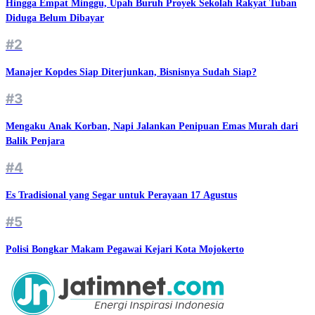
Hingga Empat Minggu, Upah Buruh Proyek Sekolah Rakyat Tuban
Diduga Belum Dibayar
#2
Manajer Kopdes Siap Diterjunkan, Bisnisnya Sudah Siap?
#3
Mengaku Anak Korban, Napi Jalankan Penipuan Emas Murah dari
Balik Penjara
#4
Es Tradisional yang Segar untuk Perayaan 17 Agustus
#5
Polisi Bongkar Makam Pegawai Kejari Kota Mojokerto