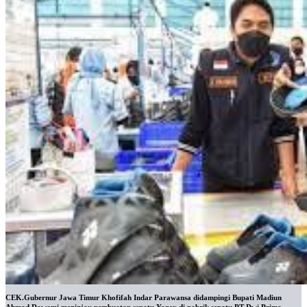
CEK.Gubernur Jawa Timur Khofifah Indar Parawansa didampingi Bupati Madiun