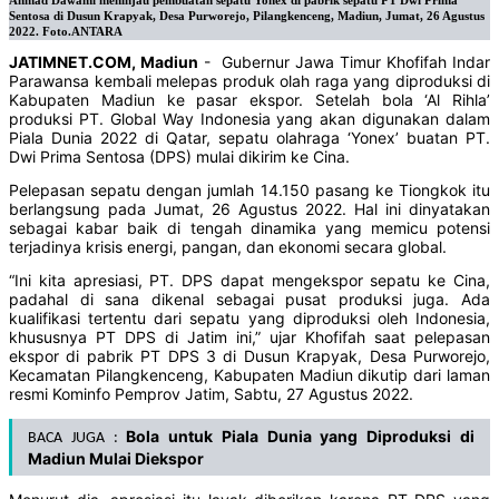
Ahmad Dawami meninjau pembuatan sepatu Yonex di pabrik sepatu PT Dwi Prima
Sentosa di Dusun Krapyak, Desa Purworejo, Pilangkenceng, Madiun, Jumat, 26 Agustus
2022. Foto.ANTARA
JATIMNET.COM, Madiun
- Gubernur Jawa Timur Khofifah Indar
Parawansa kembali melepas produk olah raga yang diproduksi di
Kabupaten Madiun ke pasar ekspor. Setelah bola ‘Al Rihla’
produksi PT. Global Way Indonesia yang akan digunakan dalam
Piala Dunia 2022 di Qatar, sepatu olahraga ‘Yonex’ buatan PT.
Dwi Prima Sentosa (DPS) mulai dikirim ke Cina.
Pelepasan sepatu dengan jumlah 14.150 pasang ke Tiongkok itu
berlangsung pada Jumat, 26 Agustus 2022. Hal ini dinyatakan
sebagai kabar baik di tengah dinamika yang memicu potensi
terjadinya krisis energi, pangan, dan ekonomi secara global.
“Ini kita apresiasi, PT. DPS dapat mengekspor sepatu ke Cina,
padahal di sana dikenal sebagai pusat produksi juga. Ada
kualifikasi tertentu dari sepatu yang diproduksi oleh Indonesia,
khususnya PT DPS di Jatim ini,” ujar Khofifah saat pelepasan
ekspor di pabrik PT DPS 3 di Dusun Krapyak, Desa Purworejo,
Kecamatan Pilangkenceng, Kabupaten Madiun dikutip dari laman
resmi Kominfo Pemprov Jatim, Sabtu, 27 Agustus 2022.
Bola untuk Piala Dunia yang Diproduksi di
BACA JUGA :
Madiun Mulai Diekspor