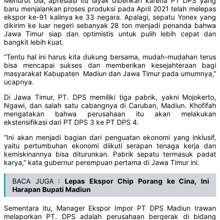
Menurut dia, apresiasi itu layak diberikan karena PT DPS yang
baru menjalankan proses produksi pada April 2021 telah melepas
ekspor ke-91 kalinya ke 33 negara. Apalagi, sepatu Yonex yang
dikirim ke luar negeri sebanyak 28 ton menjadi penanda bahwa
Jawa Timur siap dan optimistis untuk pulih lebih cepat dan
bangkit lebih kuat.
“Tentu hal ini harus kita dukung bersama, mudah-mudahan terus
bisa mencapai sukses dan memberikan kesejahteraan bagi
masyarakat Kabupaten Madiun dan Jawa Timur pada umumnya,”
ucapnya.
Di Jawa Timur, PT. DPS memiliki tiga pabrik, yakni Mojokerto,
Ngawi, dan salah satu cabangnya di Caruban, Madiun. Khofifah
mengatakan bahwa perusahaan itu akan melakukan
ekstensifikasi dari PT DPS 3 ke PT DPS 4.
“Ini akan menjadi bagian dari penguatan ekonomi yang inklusif,
yaitu pertumbuhan ekonomi diikuti serapan tenaga kerja dan
kemiskinannya bisa diturunkan. Pabrik sepatu termasuk padat
karya,” kata gubernur perempuan pertama di Jawa Timur ini.
BACA JUGA :
Lepas Ekspor Chip Porang ke Cina, Ini
Harapan Bupati Madiun
Sementara itu, Manager Ekspor Impor PT DPS Madiun Irawan
melaporkan PT. DPS adalah perusahaan bergerak di bidang