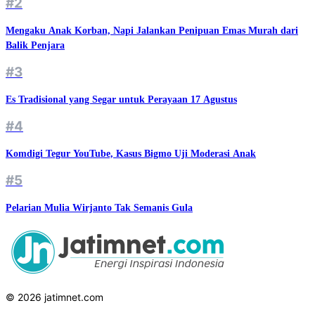
#2
Mengaku Anak Korban, Napi Jalankan Penipuan Emas Murah dari
Balik Penjara
#3
Es Tradisional yang Segar untuk Perayaan 17 Agustus
#4
Komdigi Tegur YouTube, Kasus Bigmo Uji Moderasi Anak
#5
Pelarian Mulia Wirjanto Tak Semanis Gula
© 2026 jatimnet.com