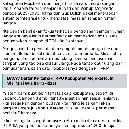
Kabupaten Mojokerto dan menjadi salah satu misi pasangan
Idola. Apabila terpilih menjadi Bupati dan Wabup Mojokerto
periode 2025-2030, Ikfina dan Gus Dulloh bakal menerapkan
sistem terintegrasi untuk mengatasi masalah sampah rumah
tangga.
"Ke depan kami akan fokus terhadap pengolahan sampah rumah
tangga supaya lebih bermanfaat dan memberikan solusi atas
penumpukan sampah di TPA kita," katanya.
Pengolahan dan pemanfaatan sampah rumah tangga tersebut,
menurut Ikfina, bakal dibuat tersistem dan terpadu. Mulai tahap
pengumpulan, pemilahan, daur ulang, sampai pemusnahan
sampah yang tak bisa didaur ulang. Pada tahap daur ulang dan
pemusanahan, salah satu kolaborasinya dengan PT PRIA.
BACA:
Daftar Pertama di KPU Kabupaten Mojokerto, Ini
Visi Misi Gus Barra-Rizal
"Sistem kami buat lebih tertata skala kabupaten, seperti di
Jepang. Sampah diambil terjadwal setiap hari sesuai jenisnya,
kita sesuaikan dengan budaya kita. Yang jelas kami akan
bergerak menuju ke situ. Karena itu suatu bentuk perubahan
perilaku," katanya.
Ikfina mengaku sangat antusias ketika melihat insenerator milik
PT PRIA yang pembakarannya mencapai suhu 1.200 derajat