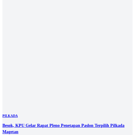
PILKADA
KPU Gresik Tetapkan Yani-Alif Pemenang Pilbup 2024
06 Feb 2025 15:00 UTC