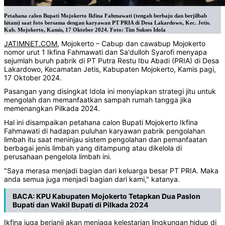
Petahana calon Bupati Mojokerto Ikfina Fahmawati (tengah berbaju dan berjilbab
hitam) saat foto bersama dengan karyawan PT PRIA di Desa Lakardowo, Kec. Jetis.
Kab. Mojokerto, Kamis, 17 Oktober 2024. Foto: Tim Sukses Idola
JATIMNET.COM
, Mojokerto – Cabup dan cawabup Mojokerto
nomor urut 1 Ikfina Fahmawati dan Sa'dulloh Syarofi menyapa
sejumlah buruh pabrik di PT Putra Restu Ibu Abadi (PRIA) di Desa
Lakardowo, Kecamatan Jetis, Kabupaten Mojokerto, Kamis pagi,
17 Oktober 2024.
Pasangan yang disingkat Idola ini menyiapkan strategi jitu untuk
mengolah dan memanfaatkan sampah rumah tangga jika
memenangkan Pilkada 2024.
Hal ini disampaikan petahana calon Bupati Mojokerto Ikfina
Fahmawati di hadapan puluhan karyawan pabrik pengolahan
limbah itu saat meninjau sistem pengolahan dan pemanfaatan
berbagai jenis limbah yang ditampung atau dikelola di
perusahaan pengelola limbah ini.
"Saya merasa menjadi bagian dari keluarga besar PT PRIA. Maka
anda semua juga menjadi bagian dari kami," katanya.
BACA:
KPU Kabupaten Mojokerto Tetapkan Dua Paslon
Bupati dan Wakil Bupati di Pilkada 2024
Ikfina juga berjanji akan menjaga kelestarian lingkungan hidup di