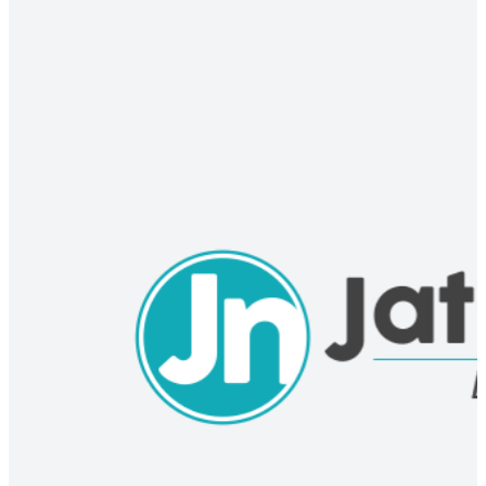
PILKADA
Besok, KPU Gelar Rapat Pleno Penetapan Paslon Terpilih Pilkada
Magetan
24 Apr 2025 12:09 UTC