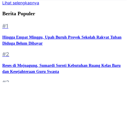
Manajer Kopdes Siap Diterjunkan, Bisnisnya Sudah Siap?
#4
Pembangunan Sekolah Rakyat Tuban Sempat Molor, Begini Respon
Khofifah
#5
Mengaku Anak Korban, Napi Jalankan Penipuan Emas Murah dari
Balik Penjara
© 2026 jatimnet.com