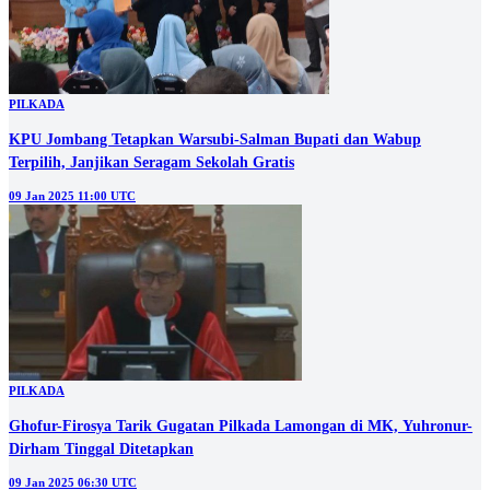
PILKADA
Ghofur-Firosya Tarik Gugatan Pilkada Lamongan di MK, Yuhronur-
Dirham Tinggal Ditetapkan
09 Jan 2025 06:30 UTC
Lihat selengkapnya
Berita Populer
#1
Hingga Empat Minggu, Upah Buruh Proyek Sekolah Rakyat Tuban
Diduga Belum Dibayar
#2
Reses di Mojoagung, Sumardi Soroti Kebutuhan Ruang Kelas Baru
dan Kesejahteraan Guru Swasta
#3