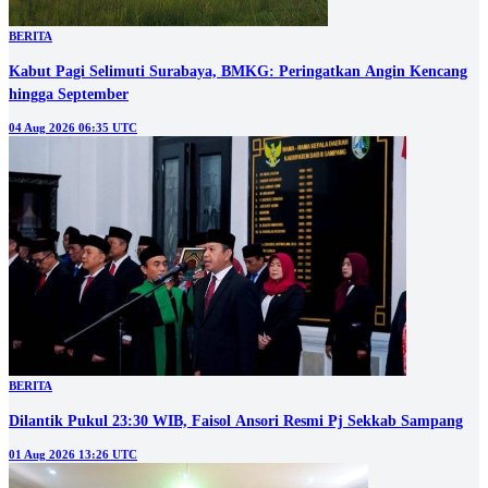
BERITA
Kabut Pagi Selimuti Surabaya, BMKG: Peringatkan Angin Kencang
hingga September
04 Aug 2026 06:35 UTC
BERITA
Dilantik Pukul 23:30 WIB, Faisol Ansori Resmi Pj Sekkab Sampang
01 Aug 2026 13:26 UTC