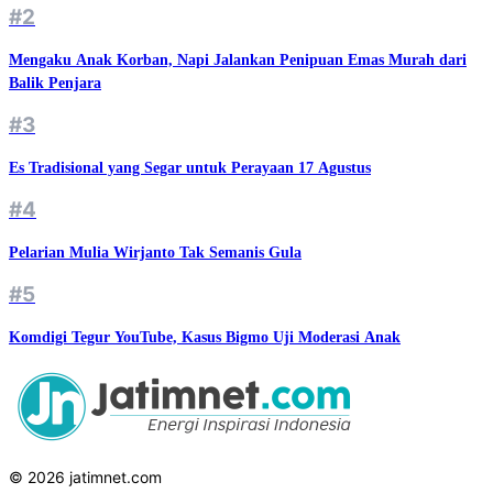
#2
Mengaku Anak Korban, Napi Jalankan Penipuan Emas Murah dari
Balik Penjara
#3
Es Tradisional yang Segar untuk Perayaan 17 Agustus
#4
Pelarian Mulia Wirjanto Tak Semanis Gula
#5
Komdigi Tegur YouTube, Kasus Bigmo Uji Moderasi Anak
© 2026 jatimnet.com