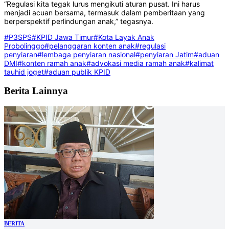
“Regulasi kita tegak lurus mengikuti aturan pusat. Ini harus
menjadi acuan bersama, termasuk dalam pemberitaan yang
berperspektif perlindungan anak,” tegasnya.
#P3SPS
#KPID Jawa Timur
#Kota Layak Anak
Probolinggo
#pelanggaran konten anak
#regulasi
penyiaran
#lembaga penyiaran nasional
#penyiaran Jatim
#aduan
DMI
#konten ramah anak
#advokasi media ramah anak
#kalimat
tauhid joget
#aduan publik KPID
Berita Lainnya
BERITA