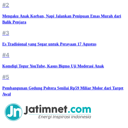
#2
Mengaku Anak Korban, Napi Jalankan Penipuan Emas Murah dari
Balik Penjara
#3
Es Tradisional yang Segar untuk Perayaan 17 Agustus
#4
Komdigi Tegur YouTube, Kasus Bigmo Uji Moderasi Anak
#5
Pembangunan Gedung Poltera Senilai Rp59 Miliar Molor dari Target
Awal