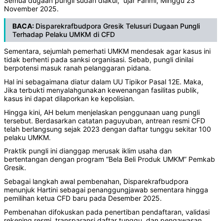
Semua dugaan pungli sudah diakui,” ujar Fahmi, Minggu 23
November 2025.
BACA:
Disparekrafbudpora Gresik Telusuri Dugaan Pungli
Terhadap Pelaku UMKM di CFD
Sementara, sejumlah pemerhati UMKM mendesak agar kasus ini
tidak berhenti pada sanksi organisasi. Sebab, pungli dinilai
berpotensi masuk ranah pelanggaran pidana.
Hal ini sebagaimana diatur dalam UU Tipikor Pasal 12E. Maka,
Jika terbukti menyalahgunakan kewenangan fasilitas publik,
kasus ini dapat dilaporkan ke kepolisian.
Hingga kini, AH belum menjelaskan penggunaan uang pungli
tersebut. Berdasarkan catatan paguyuban, antrean resmi CFD
telah berlangsung sejak 2023 dengan daftar tunggu sekitar 100
pelaku UMKM.
Praktik pungli ini dianggap merusak iklim usaha dan
bertentangan dengan program “Bela Beli Produk UMKM” Pemkab
Gresik.
Sebagai langkah awal pembenahan, Disparekrafbudpora
menunjuk Hartini sebagai penanggungjawab sementara hingga
pemilihan ketua CFD baru pada Desember 2025.
Pembenahan difokuskan pada penertiban pendaftaran, validasi
rekening resmi, transparansi daftar tunggu, dan pengawasan