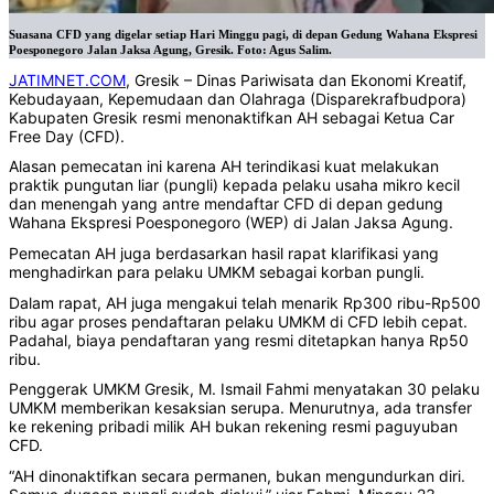
Suasana CFD yang digelar setiap Hari Minggu pagi, di depan Gedung Wahana Ekspresi
Poesponegoro Jalan Jaksa Agung, Gresik. Foto: Agus Salim.
JATIMNET.COM
, Gresik – Dinas Pariwisata dan Ekonomi Kreatif,
Kebudayaan, Kepemudaan dan Olahraga (Disparekrafbudpora)
Kabupaten Gresik resmi menonaktifkan AH sebagai Ketua Car
Free Day (CFD).
Alasan pemecatan ini karena AH terindikasi kuat melakukan
praktik pungutan liar (pungli) kepada pelaku usaha mikro kecil
dan menengah yang antre mendaftar CFD di depan gedung
Wahana Ekspresi Poesponegoro (WEP) di Jalan Jaksa Agung.
Pemecatan AH juga berdasarkan hasil rapat klarifikasi yang
menghadirkan para pelaku UMKM sebagai korban pungli.
Dalam rapat, AH juga mengakui telah menarik Rp300 ribu-Rp500
ribu agar proses pendaftaran pelaku UMKM di CFD lebih cepat.
Padahal, biaya pendaftaran yang resmi ditetapkan hanya Rp50
ribu.
Penggerak UMKM Gresik, M. Ismail Fahmi menyatakan 30 pelaku
UMKM memberikan kesaksian serupa. Menurutnya, ada transfer
ke rekening pribadi milik AH bukan rekening resmi paguyuban
CFD.
“AH dinonaktifkan secara permanen, bukan mengundurkan diri.